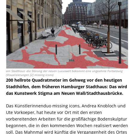
am Stadthaus -die Störung der neuen Luxuswelt bekommt eine ungeahnte Fortsetzung
(Visualisierungen [2] missing icons)
200 hellrote Quadratmeter im Gehweg vor den heutigen
Stadthöfen, dem früheren Hamburger Stadthaus: Das wird
das Kunstwerk Stigma am Neuen Wall/Stadthausbrücke.
Das Künstlerinnenduo missing icons, Andrea Knobloch und
Ute Vorkoeper, hat heute vor Ort mit den ersten
vorbereitenden Arbeiten für die großflächige Bodenskulptur
begonnen, die in den kommenden Wochen realisiert werden
soll. Das Mahnmal wird künftig die Vergangenheit des Ortes