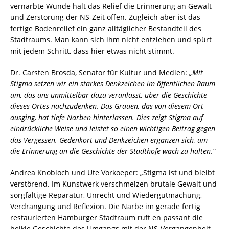
vernarbte Wunde hält das Relief die Erinnerung an Gewalt
und Zerstörung der NS-Zeit offen. Zugleich aber ist das
fertige Bodenrelief ein ganz alltäglicher Bestandteil des
Stadtraums. Man kann sich ihm nicht entziehen und spürt
mit jedem Schritt, dass hier etwas nicht stimmt.
Dr. Carsten Brosda, Senator für Kultur und Medien:
„Mit
Stigma setzen wir ein starkes Denkzeichen im öffentlichen Raum
um, das uns unmittelbar dazu veranlasst, über die Geschichte
dieses Ortes nachzudenken. Das Grauen, das von diesem Ort
ausging, hat tiefe Narben hinterlassen. Dies zeigt Stigma auf
eindrückliche Weise und leistet so einen wichtigen Beitrag gegen
das Vergessen. Gedenkort und Denkzeichen ergänzen sich, um
die Erinnerung an die Geschichte der Stadthöfe wach zu halten.“
Andrea Knobloch und Ute Vorkoeper: „Stigma ist und bleibt
verstörend. Im Kunstwerk verschmelzen brutale Gewalt und
sorgfältige Reparatur, Unrecht und Wiedergutmachung,
Verdrängung und Reflexion. Die Narbe im gerade fertig
restaurierten Hamburger Stadtraum ruft en passant die
heikle Geschichte des Umgangs mit der NS-Vergangenheit