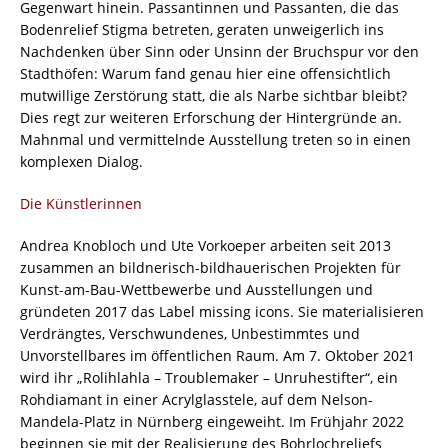
Gegenwart hinein. Passantinnen und Passanten, die das
Bodenrelief Stigma betreten, geraten unweigerlich ins
Nachdenken über Sinn oder Unsinn der Bruchspur vor den
Stadthöfen: Warum fand genau hier eine offensichtlich
mutwillige Zerstörung statt, die als Narbe sichtbar bleibt?
Dies regt zur weiteren Erforschung der Hintergründe an.
Mahnmal und vermittelnde Ausstellung treten so in einen
komplexen Dialog.
Die Künstlerinnen
Andrea Knobloch und Ute Vorkoeper arbeiten seit 2013
zusammen an bildnerisch-bildhauerischen Projekten für
Kunst-am-Bau-Wettbewerbe und Ausstellungen und
gründeten 2017 das Label missing icons. Sie materialisieren
Verdrängtes, Verschwundenes, Unbestimmtes und
Unvorstellbares im öffentlichen Raum. Am 7. Oktober 2021
wird ihr „Rolihlahla – Troublemaker – Unruhestifter“, ein
Rohdiamant in einer Acrylglasstele, auf dem Nelson-
Mandela-Platz in Nürnberg eingeweiht. Im Frühjahr 2022
beginnen sie mit der Realisierung des Bohrlochreliefs