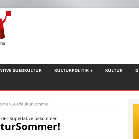
IATIVE SUEDKULTUR
KULTURPOLITIK
KULTUR
G
ochen SuedKulturSommer!
val der Superlative bekommen
lturSommer!