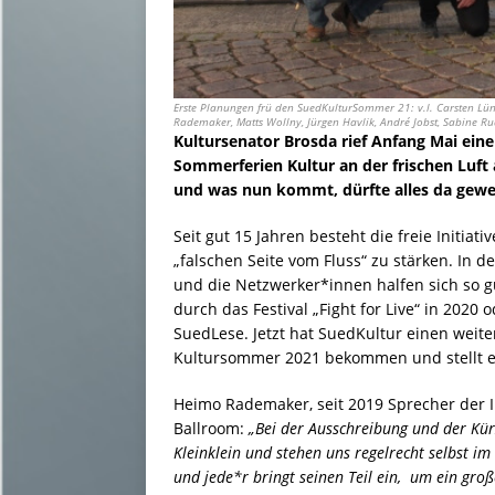
Erste Planungen frü den SuedKulturSommer 21: v.l. Carsten Lü
Rademaker, Matts Wollny, Jürgen Havlik, André Jobst, Sabine Ru
Kultursenator Brosda rief Anfang Mai ei
Sommerferien Kultur an der frischen Luft 
und was nun kommt, dürfte alles da gew
Seit gut 15 Jahren besteht die freie Initiat
„falschen Seite vom Fluss“ zu stärken. In de
und die Netzwerker*innen halfen sich so g
durch das Festival „Fight for Live“ in 2020 
SuedLese. Jetzt hat SuedKultur einen wei
Kultursommer 2021 bekommen und stellt ein
Heimo Rademaker, seit 2019 Sprecher der In
Ballroom:
„Bei der Ausschreibung und der Kürz
Kleinklein und stehen uns regelrecht selbst 
und jede*r bringt seinen Teil ein, um ein gro