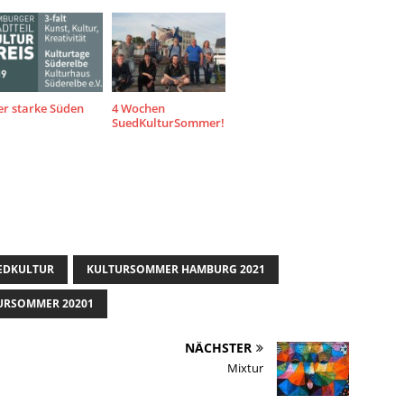
er starke Süden
4 Wochen
SuedKulturSommer!
UEDKULTUR
KULTURSOMMER HAMBURG 2021
URSOMMER 20201
NÄCHSTER
Mixtur