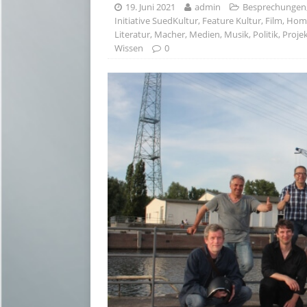
19. Juni 2021
admin
Besprechungen
Initiative SuedKultur
,
Feature Kultur
,
Film
,
Hom
Literatur
,
Macher
,
Medien
,
Musik
,
Politik
,
Proje
Wissen
0