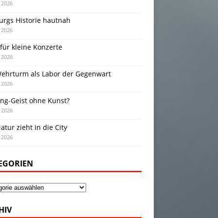
i 2026
urgs Historie hautnah
i 2026
für kleine Konzerte
i 2026
Wehrturm als Labor der Gegenwart
i 2026
ing-Geist ohne Kunst?
i 2026
atur zieht in die City
i 2026
EGORIEN
gorien
HIV