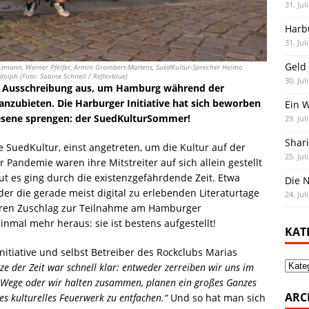
31. Jul
Harb
31. Jul
Geld 
nzmann, Werner Pfeifer, Armin Grambert-Martens, SuedKultur-Sprecher Heimo
dolph (Foto: Sabine Schnell / Reflexblue)
30. Jul
ne Ausschreibung aus, um Hamburg während der
anzubieten. Die Harburger Initiative hat sich beworben
Ein 
esene sprengen: der SuedKulturSommer!
29. Jul
Shar
ive SuedKultur, einst angetreten, um die Kultur auf der
25. Jul
r Pandemie waren ihre Mitstreiter auf sich allein gestellt
ut es ging durch die existenzgefährdende Zeit. Etwa
Die N
oder die gerade meist digital zu erlebenden Literaturtage
24. Jul
teren Zuschlag zur Teilnahme am Hamburger
mal mehr heraus: sie ist bestens aufgestellt!
KAT
itiative und selbst Betreiber des Rockclubs Marias
Kate
e der Zeit war schnell klar: entweder zerreiben wir uns im
im Wege oder wir halten zusammen, planen ein großes Ganzes
ARC
ßes kulturelles Feuerwerk zu entfachen.“
Und so hat man sich