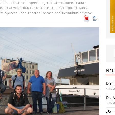
,
Bühne
,
Feature Besprechungen
,
Feature Home
,
Feature
e
,
Initiative SuedKultur
,
Kultur
,
Kultur
,
Kulturpolitik
,
Kunst
,
kte
,
Sprache
,
Tanz
,
Theater
,
Themen der SuedKultur-Initiative
,
NEU
Die l
4. Aug
Die Ä
1. Aug
„Bre