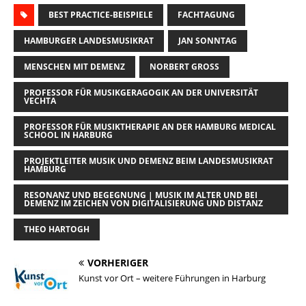
a
BEST PRACTICE-BEISPIELE
u
c
n
p
s
FACHTAGUNG
i
i
e
e
k
y
t
l
HAMBURGER LANDESMUSIKRAT
JAN SONNTAG
l
s
b
e
L
o
e
MENSCHEN MIT DEMENZ
NORBERT GROSS
k
o
d
i
d
n
y
o
I
n
o
PROFESSOR FÜR MUSIKGERAGOGIK AN DER UNIVERSITÄT
VECHTA
k
n
k
n
PROFESSOR FÜR MUSIKTHERAPIE AN DER HAMBURG MEDICAL
SCHOOL IN HARBURG
PROJEKTLEITER MUSIK UND DEMENZ BEIM LANDESMUSIKRAT
HAMBURG
RESONANZ UND BEGEGNUNG | MUSIK IM ALTER UND BEI
DEMENZ IM ZEICHEN VON DIGITALISIERUNG UND DISTANZ
THEO HARTOGH
VORHERIGER
Kunst vor Ort – weitere Führungen in Harburg