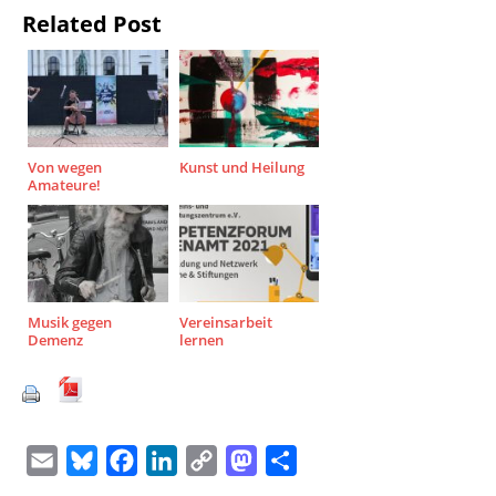
Related Post
Von wegen
Kunst und Heilung
Amateure!
Musik gegen
Vereinsarbeit
Demenz
lernen
E
B
F
L
C
M
T
m
l
a
i
o
a
e