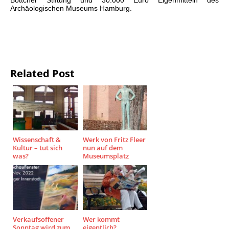
Böttcher Stiftung und 30.000 Euro Eigenmitteln des
Archäologischen Museums Hamburg.
Related Post
Wissenschaft &
Werk von Fritz Fleer
Kultur – tut sich
nun auf dem
was?
Museumsplatz
Verkaufsoffener
Wer kommt
Sonntag wird zum
eigentlich?