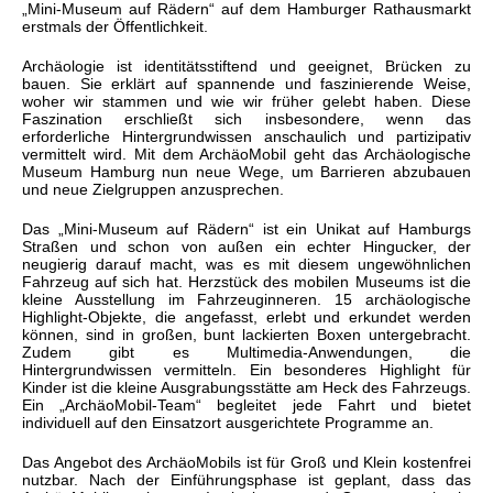
„Mini-Museum auf Rädern“ auf dem Hamburger Rathausmarkt
erstmals der Öffentlichkeit.
Archäologie ist identitätsstiftend und geeignet, Brücken zu
bauen. Sie erklärt auf spannende und faszinierende Weise,
woher wir stammen und wie wir früher gelebt haben. Diese
Faszination erschließt sich insbesondere, wenn das
erforderliche Hintergrundwissen anschaulich und partizipativ
vermittelt wird. Mit dem ArchäoMobil geht das Archäologische
Museum Hamburg nun neue Wege, um Barrieren abzubauen
und neue Zielgruppen anzusprechen.
Das „Mini-Museum auf Rädern“ ist ein Unikat auf Hamburgs
Straßen und schon von außen ein echter Hingucker, der
neugierig darauf macht, was es mit diesem ungewöhnlichen
Fahrzeug auf sich hat. Herzstück des mobilen Museums ist die
kleine Ausstellung im Fahrzeuginneren. 15 archäologische
Highlight-Objekte, die angefasst, erlebt und erkundet werden
können, sind in großen, bunt lackierten Boxen untergebracht.
Zudem gibt es Multimedia-Anwendungen, die
Hintergrundwissen vermitteln. Ein besonderes Highlight für
Kinder ist die kleine Ausgrabungsstätte am Heck des Fahrzeugs.
Ein „ArchäoMobil-Team“ begleitet jede Fahrt und bietet
individuell auf den Einsatzort ausgerichtete Programme an.
Das Angebot des ArchäoMobils ist für Groß und Klein kostenfrei
nutzbar. Nach der Einführungsphase ist geplant, dass das