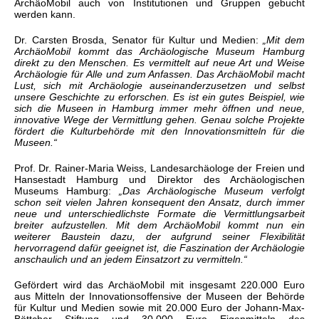
ArchäoMobil auch von Institutionen und Gruppen gebucht
werden kann.
Dr. Carsten Brosda, Senator für Kultur und Medien
:
„Mit dem
ArchäoMobil kommt das Archäologische Museum Hamburg
direkt zu den Menschen. Es vermittelt auf neue Art und Weise
Archäologie für Alle und zum Anfassen. Das ArchäoMobil macht
Lust, sich mit Archäologie auseinanderzusetzen und selbst
unsere Geschichte zu erforschen. Es ist ein gutes Beispiel, wie
sich die Museen in Hamburg immer mehr öffnen und neue,
innovative Wege der Vermittlung gehen. Genau solche Projekte
fördert die Kulturbehörde mit den Innovationsmitteln für die
Museen.“
Prof. Dr. Rainer-Maria Weiss, Landesarchäologe der Freien und
Hansestadt Hamburg und Direktor des Archäologischen
Museums Hamburg
:
„Das Archäologische Museum verfolgt
schon seit vielen Jahren konsequent den Ansatz, durch immer
neue und unterschiedlichste Formate die Vermittlungsarbeit
breiter aufzustellen. Mit dem ArchäoMobil kommt nun ein
weiterer Baustein dazu, der aufgrund seiner Flexibilität
hervorragend dafür geeignet ist, die Faszination der Archäologie
anschaulich und an jedem Einsatzort zu vermitteln.“
Gefördert wird das ArchäoMobil mit insgesamt 220.000 Euro
aus Mitteln der Innovationsoffensive der Museen der Behörde
für Kultur und Medien sowie mit 20.000 Euro der Johann-Max-