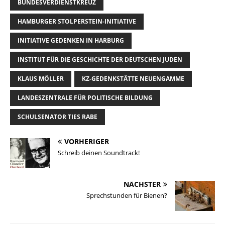
BUNDESVERDIENSTKREUZ
k
o
d
i
d
n
y
o
I
n
o
HAMBURGER STOLPERSTEIN-INITIATIVE
k
n
k
n
INITIATIVE GEDENKEN IN HARBURG
INSTITUT FÜR DIE GESCHICHTE DER DEUTSCHEN JUDEN
KLAUS MÖLLER
KZ-GEDENKSTÄTTE NEUENGAMME
LANDESZENTRALE FÜR POLITISCHE BILDUNG
SCHULSENATOR TIES RABE
VORHERIGER
Schreib deinen Soundtrack!
NÄCHSTER
Sprechstunden für Bienen?