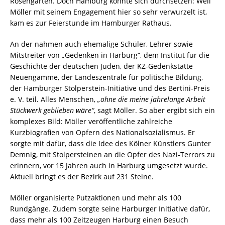
Rosengarten. Doch Hamburg konnte sich durchsetzen: Weil
Möller mit seinem Engagement hier so sehr verwurzelt ist,
kam es zur Feierstunde im Hamburger Rathaus.
An der nahmen auch ehemalige Schüler, Lehrer sowie
Mitstreiter von „Gedenken in Harburg“, dem Institut für die
Geschichte der deutschen Juden, der KZ-Gedenkstätte
Neuengamme, der Landeszentrale für politische Bildung,
der Hamburger Stolperstein-Initiative und des Bertini-Preis
e. V. teil. Alles Menschen,
„ohne die meine jahrelange Arbeit
Stückwerk geblieben wäre“
, sagt Möller. So aber ergibt sich ein
komplexes Bild: Möller veröffentliche zahlreiche
Kurzbiografien von Opfern des Nationalsozialismus. Er
sorgte mit dafür, dass die Idee des Kölner Künstlers Gunter
Demnig, mit Stolpersteinen an die Opfer des Nazi-Terrors zu
erinnern, vor 15 Jahren auch in Harburg umgesetzt wurde.
Aktuell bringt es der Bezirk auf 231 Steine.
Möller organisierte Putzaktionen und mehr als 100
Rundgänge. Zudem sorgte seine Harburger Initiative dafür,
dass mehr als 100 Zeitzeugen Harburg einen Besuch