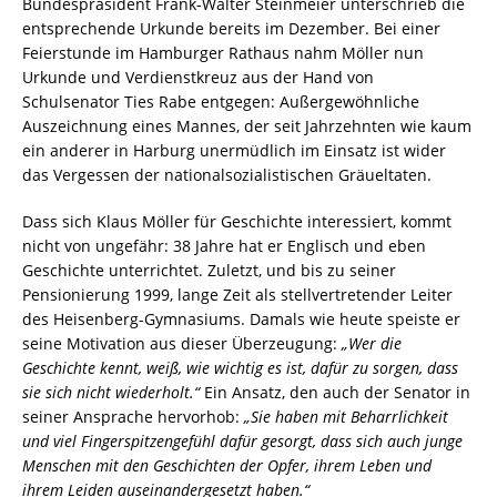
Bundespräsident Frank-Walter Steinmeier unterschrieb die
entsprechende Urkunde bereits im Dezember. Bei einer
Feierstunde im Hamburger Rathaus nahm Möller nun
Urkunde und Verdienstkreuz aus der Hand von
Schulsenator Ties Rabe entgegen: Außergewöhnliche
Auszeichnung eines Mannes, der seit Jahrzehnten wie kaum
ein anderer in Harburg unermüdlich im Einsatz ist wider
das Vergessen der nationalsozialistischen Gräueltaten.
Dass sich Klaus Möller für Geschichte interessiert, kommt
nicht von ungefähr: 38 Jahre hat er Englisch und eben
Geschichte unterrichtet. Zuletzt, und bis zu seiner
Pensionierung 1999, lange Zeit als stellvertretender Leiter
des Heisenberg-Gymnasiums. Damals wie heute speiste er
seine Motivation aus dieser Überzeugung:
„Wer die
Geschichte kennt, weiß, wie wichtig es ist, dafür zu sorgen, dass
sie sich nicht wiederholt.“
Ein Ansatz, den auch der Senator in
seiner Ansprache hervorhob:
„Sie haben mit Beharrlichkeit
und viel Fingerspitzengefühl dafür gesorgt, dass sich auch junge
Menschen mit den Geschichten der Opfer, ihrem Leben und
ihrem Leiden auseinandergesetzt haben.“