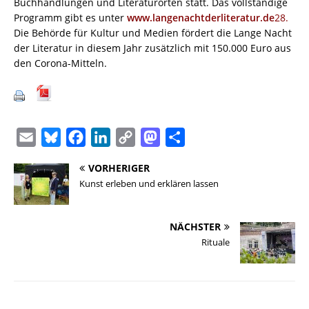
Buchhandlungen und Literaturorten statt. Das vollständige
Programm gibt es unter
www.langenachtderliteratur.de
28.
Die Behörde für Kultur und Medien fördert die Lange Nacht
der Literatur in diesem Jahr zusätzlich mit 150.000 Euro aus
den Corona-Mitteln.
E
B
F
L
C
M
T
m
l
a
i
o
a
e
VORHERIGER
a
u
c
n
p
s
i
Kunst erleben und erklären lassen
i
e
e
k
y
t
l
l
s
b
e
L
o
e
NÄCHSTER
k
o
d
i
d
n
Rituale
y
o
I
n
o
k
n
k
n