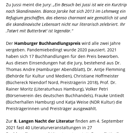
Zu Jussi meint die Jury:
„Ein Besuch bei Jussi ist wie ein Kurztrip
nach Skandinavien. Bianca Jarske hat sich 2013 im Lehmweg ein
Refugium geschaffen, das ebenso charmant wie gemütlich ist und
die skandinavische Lebensart nicht nur literarisch zelebriert. Ihr
,Tatørt mit Butterbrøt‘ ist legendär.“
Der
Hamburger Buchhandlungspreis
wird alle zwei Jahre
vergeben. Pandemiebedingt wurde 2020 pausiert. 2021
haben sich 17 Buchhandlungen für den Preis beworben.
Aus diesen Einsendungen hat die Jury, bestehend aus Dr.
Thomas Andre (Hamburger Abendblatt), Dr. Antje Flemming
(Behörde für Kultur und Medien), Christiane Hoffmeister
(Büchereck Niendorf Nord, Preisträgerin 2018), Prof. Dr.
Rainer Moritz (Literaturhaus Hamburg), Volker Petri
(Börsenverein des deutschen Buchhandels), Frauke Untiedt
(Bücherhallen Hamburg) und Katja Weise (NDR Kultur) die
Preisträgerinnen und Preisträger ausgewählt.
Zur
8. Langen Nacht der Literatur
finden am 4. September
2021 fast 40 Literaturveranstaltungen in 27