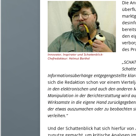
Die An
überfl
marktg
desinf
bereit
den ei
verbor
des Pr
Innovator, Inspirator und Schattenblick-
Chefredakteur: Helmut Barthel
„SCHATT
Schatte
Informationsüberhänge entgegengestellte klar
sich die Redaktion schon vor einem Viert
in den elektronischen und auch den anderen 
Manipulation in der Berichterstattung wird au
Wirksamste in die eigene Hand zurückgegeben.
der etwas auszumachen oder zu beobachten si
verleihen.“
Und der Schattenblick hat sich hierfür vo
zunutze gemacht, um kritische Analysen 