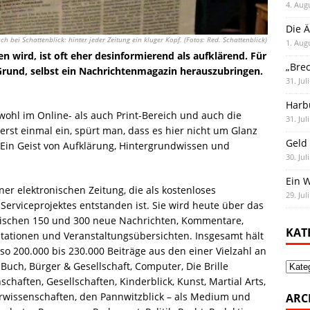
4. Aug
Die Ä
uch bei Schattenblick: hinter jeder Zeitung ein kluger Kopf. (Fotos: Red. Schattenblick)
1. Aug
 wird, ist oft eher desinformierend als aufklärend. Für
„Bre
Grund, selbst ein Nachrichtenmagazin herauszubringen.
31. Jul
Harb
ohl im Online- als auch Print-Bereich und auch die
31. Jul
rst einmal ein, spürt man, dass es hier nicht um Glanz
Geld 
Ein Geist von Aufklärung, Hintergrundwissen und
30. Jul
Ein 
ner elektronischen Zeitung, die als kostenloses
29. Jul
rviceprojektes entstanden ist. Sie wird heute über das
wischen 150 und 300 neue Nachrichten, Kommentare,
KAT
tationen und Veranstaltungsübersichten. Insgesamt hält
o 200.000 bis 230.000 Beiträge aus den einer Vielzahl an
Kate
uch, Bürger & Gesellschaft, Computer, Die Brille
nschaften, Gesellschaften, Kinderblick, Kunst, Martial Arts,
urwissenschaften, den Pannwitzblick – als Medium und
ARC