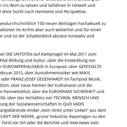
en ins Wort zu setzen und Gefahren in Umwelt und
d ohne Sucht nach Harmonie und Perspektive.
tagesdurchschnittlich 150 neuen Beiträgen hochaktuell zu
rmationen im Archiv aber auch weiterhin und für einen
r und ist der Schattenblick absolut innovativ und
 über DIE UNTOTEN auf Kampnagel im Mai 2011 zum
ool Bildung und Kultur, über die Entwicklung von
ber EUROIMPERIALISMUS in Europool, über GEFESSELTE
m Februar 2012, über Ausnahmemusiker wie MIKIS
oder FRANZ-JOSEF DEGENHARDT im Fachpool Musik,
zin, über neue Formen der Euthanasie und die
 im Pannwitzblick, über die EUROKRAKE SICHERHEIT und
itik, über das Verhältnis von TECHNIK, MENSCH UND
ng der Sozialwissenschaften in QUO VADIS
ungsklärende Artikel „Kein Streit unter Linken“ aus dem
UKUNFT DER MEERE, ‚grüne‘ Industrie, Reportagen zu den
rst vor Ort oder die Berichte und Interviews vom