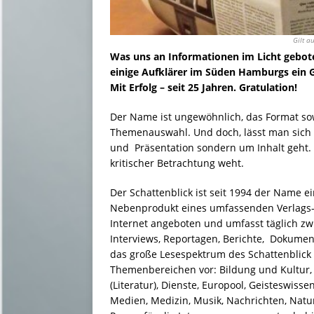
Gilt a
Was uns an Informationen im Licht geboten
einige Aufklärer im Süden Hamburgs ein 
Mit Erfolg – seit 25 Jahren. Gratulation!
Der Name ist ungewöhnlich, das Format sow
Themenauswahl. Und doch, lässt man sich e
und Präsentation sondern um Inhalt geht. 
kritischer Betrachtung weht.
Der Schattenblick ist seit 1994 der Name ei
Nebenprodukt eines umfassenden Verlags-Se
Internet angeboten und umfasst täglich z
Interviews, Reportagen, Berichte, Dokumen
das große Lesespektrum des Schattenblick s
Themenbereichen vor: Bildung und Kultur, B
(Literatur), Dienste, Europool, Geisteswisse
Medien, Medizin, Musik, Nachrichten, Nat