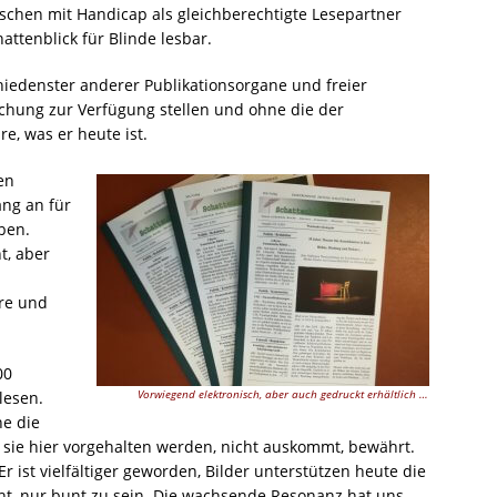
schen mit Handicap als gleichberechtigte Lesepartner
tenblick für Blinde lesbar.
iedenster anderer Publikationsorgane und freier
lichung zur Verfügung stellen und ohne die der
re, was er heute ist.
en
ang an für
iben.
t, aber
re und
00
lesen.
Vorwiegend elektronisch, aber auch gedruckt erhältlich …
ne die
 sie hier vorgehalten werden, nicht auskommt, bewährt.
 Er ist vielfältiger geworden, Bilder unterstützen heute die
ht, nur bunt zu sein. Die wachsende Resonanz hat uns