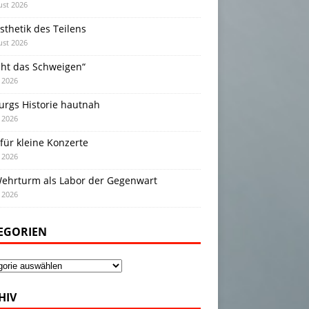
ust 2026
sthetik des Teilens
ust 2026
cht das Schweigen“
i 2026
urgs Historie hautnah
i 2026
für kleine Konzerte
i 2026
Wehrturm als Labor der Gegenwart
i 2026
EGORIEN
gorien
HIV