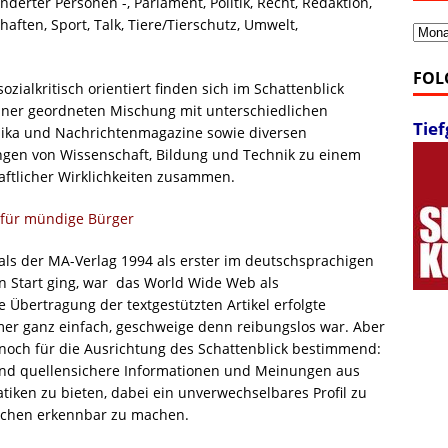
derter Personen -, Parlament, Politik, Recht, Redaktion,
haften, Sport, Talk, Tiere/Tierschutz, Umwelt,
Archi
FOL
ozialkritisch orientiert finden sich im Schattenblick
 einer geordneten Mischung mit unterschiedlichen
Tie
dika und Nachrichtenmagazine sowie diversen
ungen von Wissenschaft, Bildung und Technik zu einem
aftlicher Wirklichkeiten zusammen.
 für mündige Bürger
als der MA-Verlag 1994 als erster im deutschsprachigen
n Start ging, war das World Wide Web als
 Übertragung der textgestützten Artikel erfolgte
mer ganz einfach, geschweige denn reibungslos war. Aber
 noch für die Ausrichtung des Schattenblick bestimmend:
und quellensichere Informationen und Meinungen aus
atiken zu bieten, dabei ein unverwechselbares Profil zu
lchen erkennbar zu machen.