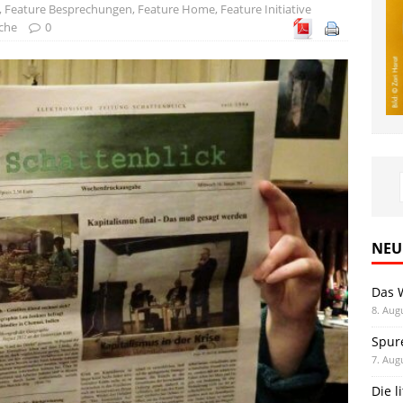
,
Feature Besprechungen
,
Feature Home
,
Feature Initiative
che
0
NEU
Das 
8. Aug
Spur
7. Aug
Die l