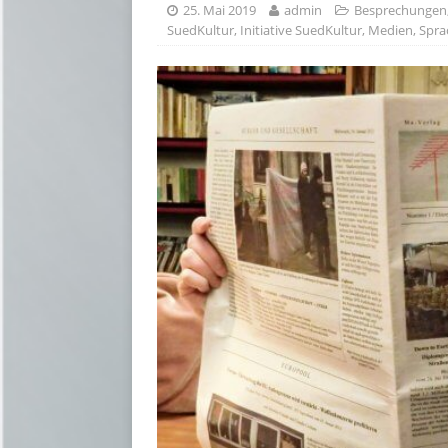
25. Mai 2019
admin
Besprechungen
SuedKultur
,
Initiative SuedKultur
,
Medien
,
Spra