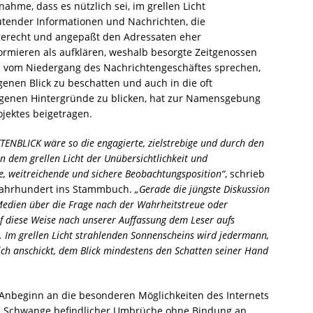
nahme, dass es nützlich sei, im grellen Licht
utender Informationen und Nachrichten, die
erecht und angepaßt den Adressaten eher
ormieren als aufklären, weshalb besorgte Zeitgenossen
s vom Niedergang des Nachrichtengeschäftes sprechen,
genen Blick zu beschatten und auch in die oft
genen Hintergründe zu blicken, hat zur Namensgebung
ojektes beigetragen.
ENBLICK wäre so die engagierte, zielstrebige und durch den
n dem grellen Licht der Unübersichtlichkeit und
e, weitreichende und sichere Beobachtungsposition“
, schrieb
eljahrhundert ins Stammbuch.
„Gerade die jüngste Diskussion
Medien über die Frage nach der Wahrheitstreue oder
f diese Weise nach unserer Auffassung dem Leser aufs
 Im grellen Licht strahlenden Sonnenscheins wird jedermann,
ch anschickt, dem Blick mindestens den Schatten seiner Hand
n Anbeginn an die besonderen Möglichkeiten des Internets
im Schwange befindlicher Umbrüche ohne Bindung an