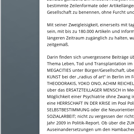
bestimmte Zeilenformate oder Artikelläng
Gesellschaft zu benennen, ohne Furcht un
Mit seiner Zweigleisigkeit, einerseits mit 
sein, mit bis zu 180.000 Artikeln und Info
längeren Zeitraum zugänglich zu halten, wa
zeitgemäß.
Darin finden sich unvergessene Beiträge
Thema Leben, Tod und Transplantation im P
MEGACITIES unter Bürger/Gesellschaft, ü
KUNST bei der „radius of art“ in Berlin i
THEODORAKIS, YOKO ONO, ACHIM REICHEL 
über das ERSATZTEILLAGER MENSCH in Medi
Möglichkeit einer Psychiatrie ohne Zwang
eine HERRSCHAFT IN DER KRISE im Pool Pol
SELBSTBESTIMMUNG oder die Neuorientieru
SOZIALARBEIT; nicht zu vergessen der richt
Jahr 2009 in Politik-Report. Ob über die Z
Auseinandersetzungen um den Hambacher Fo