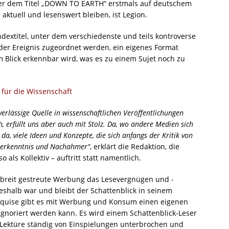
ter dem Titel „DOWN TO EARTH“ erstmals auf deutschem
 aktuell und lesenswert bleiben, ist Legion.
ndextitel, unter dem verschiedenste und teils kontroverse
der Ereignis zugeordnet werden, ein eigenes Format
m Blick erkennbar wird, was es zu einem Sujet noch zu
 für die Wissenschaft
erlässige Quelle in wissenschaftlichen Veröffentlichungen
, erfüllt uns aber auch mit Stolz. Da, wo andere Medien sich
da, viele Ideen und Konzepte, die sich anfangs der Kritik von
Anerkenntnis und Nachahmer“
, erklärt die Redaktion, die
 als Kollektiv – auftritt statt namentlich.
breit gestreute Werbung das Lesevergnügen und -
Deshalb war und bleibt der Schattenblick in seinem
 Akquise gibt es mit Werbung und Konsum einen eigenen
ignoriert werden kann. Es wird einem Schattenblick-Leser
n Lektüre ständig von Einspielungen unterbrochen und