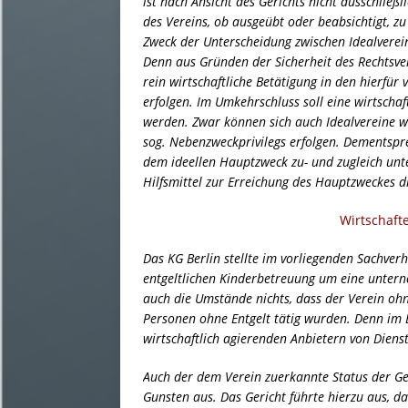
ist nach Ansicht des Gerichts nicht ausschließ
des Vereins, ob ausgeübt oder beabsichtigt, 
Zweck der Unterscheidung zwischen Idealverein
Denn aus Gründen der Sicherheit des Rechtsverk
rein wirtschaftliche Betätigung in den hierfü
erfolgen. Im Umkehrschluss soll eine wirtschaf
werden. Zwar können sich auch Idealvereine wi
sog. Nebenzweckprivilegs erfolgen. Dementspr
dem ideellen Hauptzweck zu- und zugleich unte
Hilfsmittel zur Erreichung des Hauptzweckes d
Wirtschaft
Das KG Berlin stellte im vorliegenden Sachverh
entgeltlichen Kinderbetreuung um eine untern
auch die Umstände nichts, dass der Verein ohn
Personen ohne Entgelt tätig wurden. Denn im E
wirtschaftlich agierenden Anbietern von Diens
Auch der dem Verein zuerkannte Status der Gem
Gunsten aus. Das Gericht führte hierzu aus, da