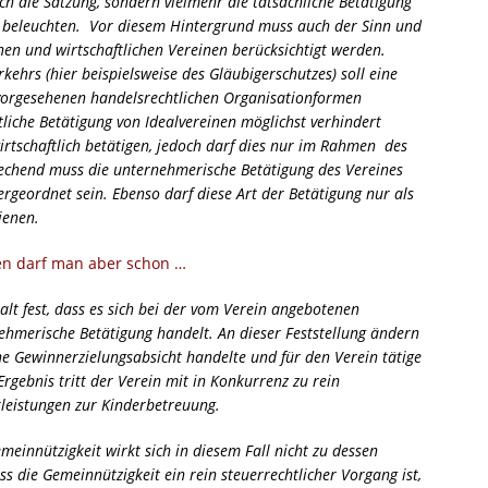
lich die Satzung, sondern vielmehr die tatsächliche Betätigung
zu beleuchten. Vor diesem Hintergrund muss auch der Sinn und
en und wirtschaftlichen Vereinen berücksichtigt werden.
ehrs (hier beispielsweise des Gläubigerschutzes) soll eine
r vorgesehenen handelsrechtlichen Organisationformen
tliche Betätigung von Idealvereinen möglichst verhindert
rtschaftlich betätigen, jedoch darf dies nur im Rahmen des
echend muss die unternehmerische Betätigung des Vereines
rgeordnet sein. Ebenso darf diese Art der Betätigung nur als
ienen.
en darf man aber schon …
alt fest, dass es sich bei der vom Verein angebotenen
ehmerische Betätigung handelt. An dieser Feststellung ändern
e Gewinnerzielungsabsicht handelte und für den Verein tätige
rgebnis tritt der Verein mit in Konkurrenz zu rein
tleistungen zur Kinderbetreuung.
einnützigkeit wirkt sich in diesem Fall nicht zu dessen
ss die Gemeinnützigkeit ein rein steuerrechtlicher Vorgang ist,