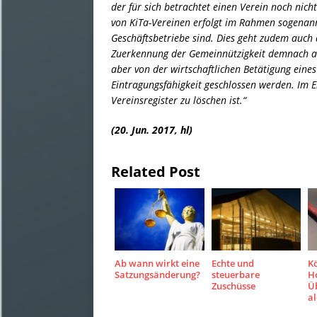
der für sich betrachtet einen Verein noch nicht
von KiTa-Vereinen erfolgt im Rahmen sogenannt
Geschäftsbetriebe sind. Dies geht zudem auch a
Zuerkennung der Gemeinnützigkeit demnach al
aber von der wirtschaftlichen Betätigung eine
Eintragungsfähigkeit geschlossen werden. Im E
Vereinsregister zu löschen ist.“
(20. Jun. 2017, hl)
Related Post
Ab wann wirkt eine
Echte und
K
Satzungsänderung?
steuerbare
H
Zuschüsse
Ü
al