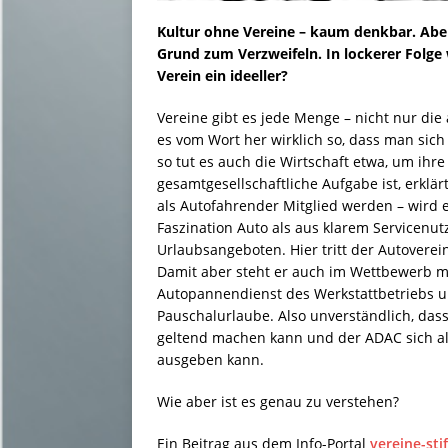
Kultur ohne Vereine – kaum denkbar. Aber
Grund zum Verzweifeln. In lockerer Folge
Verein ein ideeller?
Vereine gibt es jede Menge – nicht nur di
es vom Wort her wirklich so, dass man si
so tut es auch die Wirtschaft etwa, um ihr
gesamtgesellschaftliche Aufgabe ist, erklä
als Autofahrender Mitglied werden – wird 
Faszination Auto als aus klarem Servicen
Urlaubsangeboten. Hier tritt der Autoverein
Damit aber steht er auch im Wettbewerb m
Autopannendienst des Werkstattbetriebs u
Pauschalurlaube. Also unverständlich, dass
geltend machen kann und der ADAC sich als
ausgeben kann.
Wie aber ist es genau zu verstehen?
Ein Beitrag aus dem Info-Portal
vereine-sti