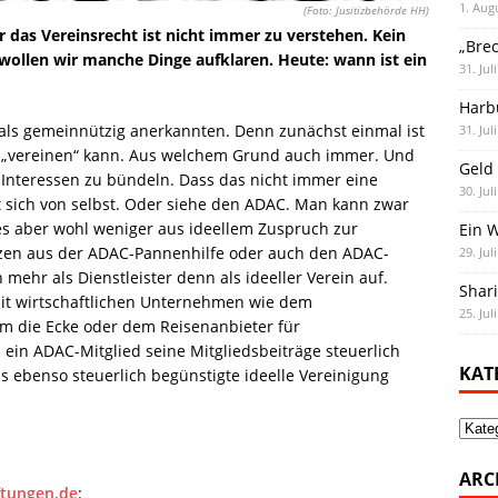
1. Aug
(Foto: Jusitizbehörde HH)
 das Vereinsrecht ist nicht immer zu verstehen. Kein
„Bre
 wollen wir manche Dinge aufklaren. Heute: wann ist ein
31. Jul
Harb
e als gemeinnützig anerkannten. Denn zunächst einmal ist
31. Jul
ch „vereinen“ kann. Aus welchem Grund auch immer. Und
Geld 
e Interessen zu bündeln. Dass das nicht immer eine
30. Jul
rt sich von selbst. Oder siehe den ADAC. Man kann zwar
es aber wohl weniger aus ideellem Zuspruch zur
Ein 
utzen aus der ADAC-Pannenhilfe oder auch den ADAC-
29. Jul
 mehr als Dienstleister denn als ideeller Verein auf.
Shar
it wirtschaftlichen Unternehmen wie dem
25. Jul
m die Ecke oder dem Reisenanbieter für
 ein ADAC-Mitglied seine Mitgliedsbeiträge steuerlich
KAT
 ebenso steuerlich begünstigte ideelle Vereinigung
Kate
ARC
ftungen.de
: