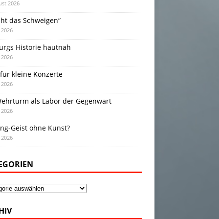
ust 2026
cht das Schweigen“
i 2026
urgs Historie hautnah
i 2026
für kleine Konzerte
i 2026
Wehrturm als Labor der Gegenwart
i 2026
ing-Geist ohne Kunst?
i 2026
EGORIEN
gorien
HIV