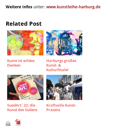
Weitere Infos
unter:
www.kunstleihe-harburg.de
Related Post
Kunst ist wildes
Harburgs großes
Denken
Kunst- &
Kulturfinale!
SuedArt´22: die
Kraftvolle Kunst-
Kunst des Südens
Präsenz