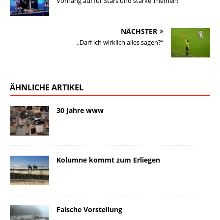
Vorhang auf für Stars und starke Themen!
y
o
I
n
o
k
n
k
n
NÄCHSTER
„Darf ich wirklich alles sagen?“
ÄHNLICHE ARTIKEL
30 Jahre www
Kolumne kommt zum Erliegen
Falsche Vorstellung