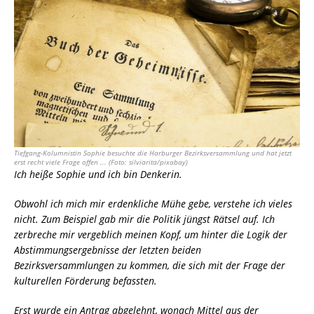
Tiefgang-Kolumnistin Sophie besuchte die Harburger Bezirksversammlung und hat jetzt
erst recht viele Frage offen ... (Foto: silviarita/pixabay)
Ich heiße Sophie und ich bin Denkerin.
Obwohl ich mich mir erdenkliche Mühe gebe, verstehe ich vieles
nicht. Zum Beispiel gab mir die Politik jüngst Rätsel auf. Ich
zerbreche mir vergeblich meinen Kopf, um hinter die Logik der
Abstimmungsergebnisse der letzten beiden
Bezirksversammlungen zu kommen, die sich mit der Frage der
kulturellen Förderung befassten.
Erst wurde ein Antrag abgelehnt, wonach Mittel aus der