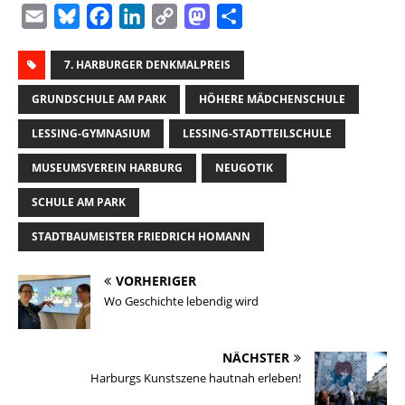
E
B
F
L
C
M
T
m
l
a
i
o
a
e
a
7. HARBURGER DENKMALPREIS
u
c
n
p
s
i
i
e
e
k
y
t
l
GRUNDSCHULE AM PARK
HÖHERE MÄDCHENSCHULE
l
s
b
e
L
o
e
LESSING-GYMNASIUM
LESSING-STADTTEILSCHULE
k
o
d
i
d
n
y
o
I
n
o
MUSEUMSVEREIN HARBURG
NEUGOTIK
k
n
k
n
SCHULE AM PARK
STADTBAUMEISTER FRIEDRICH HOMANN
VORHERIGER
Wo Geschichte lebendig wird
NÄCHSTER
Harburgs Kunstszene hautnah erleben!