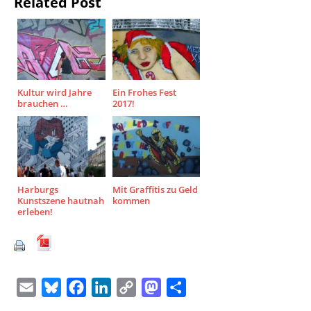
Related Post
Kultur wird Jahre
Ein Frohes Fest
brauchen …
2017!
Harburgs
Mit Graffitis zu Geld
Kunstszene hautnah
kommen
erleben!
E
B
F
L
C
M
T
m
l
a
i
o
a
e