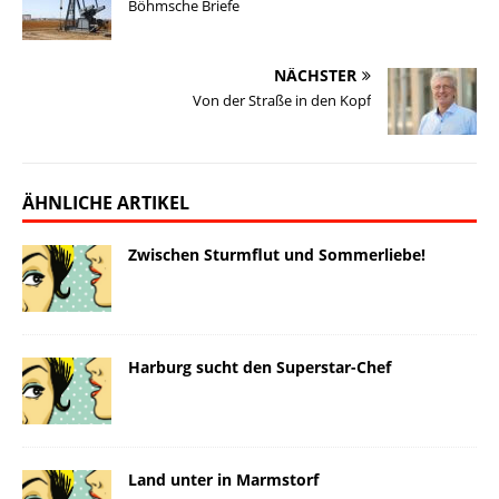
Böhmsche Briefe
k
o
d
i
d
n
y
o
I
n
o
NÄCHSTER
k
n
k
n
Von der Straße in den Kopf
ÄHNLICHE ARTIKEL
Zwischen Sturmflut und Sommerliebe!
Harburg sucht den Superstar-Chef
Land unter in Marmstorf