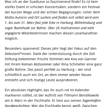
Was ich an der SuedLese so faszinierend finde? Es ist kein
steifes Event in schicken Konzertsälen, sondern ein Festival
der kurzen Wege und der echten Begegnungen. Unter dem
Motto Autor
in und Ort suchen und finden sich selbst wird vom
1. bis zum 31. März fast jede Ecke in Harburg, Wilhelmsburg und
sogar Buxtehude zur Bühne. Über 26 Institutionen und viele
engagierte Mitarbeiter
innen machen diesen Lesemarathon
möglich.
Besonders spannend: Dieses Jahr liegt der Fokus auf den
Debütant*innen. Dank der Unterstützung durch die Zeit
Stiftung bekommen frische Stimmen wie Kea von Garnier
mit ihrem Roman
Restsommer
oder Rina Schmeller eine ganz
große Bühne. Das passt perfekt zu Harburg – wir sind
schließlich auch ein Ort, an dem immer wieder Neues
entsteht und sich mutige Leute ausprobieren.
Ein absolutes Highlight, das ihr euch rot im Kalender
markieren solltet, ist der Auftritt von Tillmann Bendikowski
am 4. März in der Fischhalle. Er liest aus seinen
Sagenhaften
Nordgeschichten
. Wer die Fischhalle kennt, weiß: Zwischen