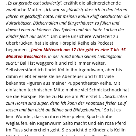
„Es ist gerade echt schwierig“
, erzählt die alleinerziehende
zweifache Mutter.
„Ich war so glücklich, dass ich in den letzten
Jahren es geschafft hatte, mit meinen Kollin Kläff Geschichten die
Kulturhäuser, Bücherhallen und Bürgerhäuser zu füllen und
davon Leben zu können. Das Spielen und das laute Lachen der
Kinder fehlt mir sehr.“
Um diese unsichere Wartezeit zu
überbrücken, hat sie eine Hörspiel Reihe als Podcast
begonnen.
„
Jeden Mittwoch um 17 Uhr gibt es eine 7 bis 15
Minuten Geschichte
, in der Hund Kollin seinen Lieblingsball
sucht.“
Balli ist weggerollt und rollt immer weiter.
Selbstverständlich findet Kollin ihn irgendwann, aber bis
dahin erlebt er viele kleine Abenteuer und trifft viele
bekannte Figuren aus meiner Puppentheater-Reihe. Mit
einfachen technischen Mitteln ohne viel Schnickschnack hat
sie die Hörspiel-Reihe zu Hause am PC erstellt.
„Geschichten
zum Hören sind super, denn ich kann der Phantasie freien Lauf
lassen und bin nicht an Bühne und Bild gebunden.“
So ist es
kein Wunder, dass in ihren Hörspielen, Sportschuhe
weglaufen, ein Regenwurm Salto macht und ein rosa Pferd
im Fluss schnorcheln geht. Sie spricht die Kinder als Kollin