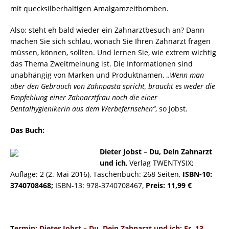
mit quecksilberhaltigen Amalgamzeitbomben.
Also: steht eh bald wieder ein Zahnarztbesuch an? Dann
machen Sie sich schlau, wonach Sie Ihren Zahnarzt fragen
müssen, können, sollten. Und lernen Sie, wie extrem wichtig
das Thema Zweitmeinung ist. Die Informationen sind
unabhängig von Marken und Produktnamen.
„Wenn man
über den Gebrauch von Zahnpasta spricht, braucht es weder die
Empfehlung einer Zahnarztfrau noch die einer
Dentalhygienikerin aus dem Werbefernsehen“
, so Jobst.
Das Buch:
Dieter Jobst – Du, Dein Zahnarzt
und ich
, Verlag TWENTYSIX;
Auflage: 2 (2. Mai 2016), Taschenbuch: 268 Seiten,
ISBN-10:
3740708468;
ISBN-13: 978-3740708467,
Preis: 11,99 €
T
ermin: Dieter Jobst – Du, Dein Zahnarzt und ich; Fr, 13.