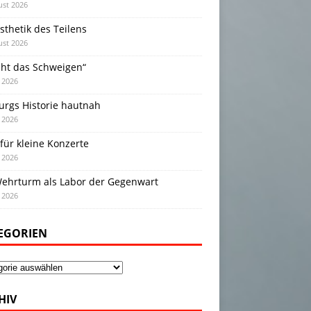
ust 2026
sthetik des Teilens
ust 2026
cht das Schweigen“
i 2026
urgs Historie hautnah
i 2026
für kleine Konzerte
i 2026
Wehrturm als Labor der Gegenwart
i 2026
EGORIEN
gorien
HIV