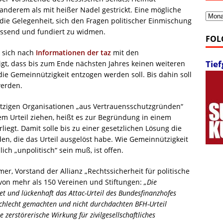
er anderem als mit heißer Nadel gestrickt. Eine mögliche
Archi
ie Gelegenheit, sich den Fragen politischer Einmischung
ssend und fundiert zu widmen.
FOL
 sich nach
Informationen der taz
mit den
Tie
igt, dass bis zum Ende nächsten Jahres keinen weiteren
die Gemeinnützigkeit entzogen werden soll. Bis dahin soll
werden.
ützigen Organisationen „aus Vertrauensschutzgründen“
 Urteil ziehen, heißt es zur Begründung in einem
liegt. Damit solle bis zu einer gesetzlichen Lösung die
en, die das Urteil ausgelöst habe. Wie Gemeinnützigkeit
ich „unpolitisch“ sein muß, ist offen.
er, Vorstand der Allianz „Rechtssicherheit für politische
on mehr als 150 Vereinen und Stiftungen:
„Die
et und lückenhaft das Attac-Urteil des Bundesfinanzhofes
 schlecht gemachten und nicht durchdachten BFH-Urteil
e zerstörerische Wirkung für zivilgesellschaftliches