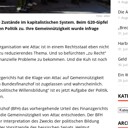
4. Aug
Die Ä
Foto: attac
1. Aug
e Zustände im kapitalistischen System. Beim G20-Gipfel
„Bre
en Politik zu. Ihre Gemeinnützigkeit wurde infrage
31. Jul
Harb
ganisation wie Attac ist in einem Rechtsstaat eben nicht
31. Jul
n zu reduzierendes Thema. Und so befürchten „zu Recht“
Geld 
finanzielle Probleme zu bekommen. Und die Kuh ist noch
30. Jul
Ein 
gerichts hat die Klage von Attac auf Gemeinnützigkeit
29. Jul
 Bundesfinanzhof ist zugelassen und wahrscheinlich.
olitische Willensbildung“ ist es jetzt Aufgabe der Politik,
KAT
n.
nzhof (BFH) das vorhergehende Urteil des Finanzgerichts
Kate
die Gemeinnützigkeit von Attac entschieden. Der BFH
 Interpretation des Zwecks der politischen Bildung
ARC
Der Vorsitzende des hessischen Senats, Helmut