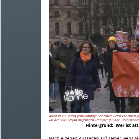
Wann ist ein Verein gemeinnützig? Seit einem Urteil vor einem J
vor dem Aus. Stefan Diefenbach-Trommer (Allianz „Rechtssicherhe
Hintergrund:
Wer ist at
Nach eigenen Aussagen auf seiner website b