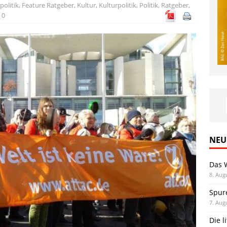
politik
,
Feature Ratgeber
,
Kultur
,
Kulturpolitik
,
Politik
,
Ratgeber
,
0
NEU
Das 
8. Aug
Spur
7. Aug
Die l