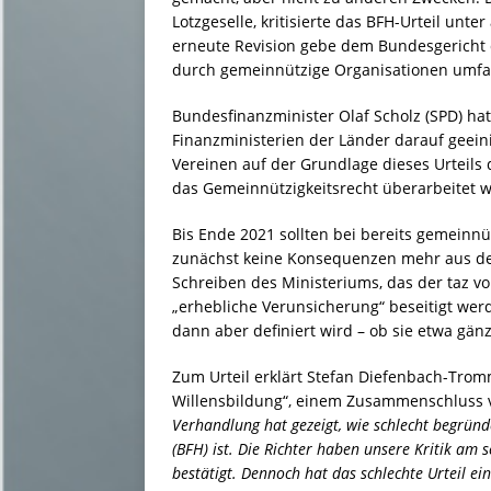
Lotzgeselle, kritisierte das BFH-Urteil unt
erneute Revision gebe dem Bundesgericht d
durch gemeinnützige Organisationen umfa
Bundesfinanzminister Olaf Scholz (SPD) hat
Finanzministerien der Länder darauf geein
Vereinen auf der Grundlage dieses Urteils 
das Gemeinnützigkeitsrecht überarbeitet 
Bis Ende 2021 sollten bei bereits gemeinn
zunächst keine Konsequenzen mehr aus dem
Schreiben des Ministeriums, das der taz vor
„erhebliche Verunsicherung“ beseitigt werd
dann aber definiert wird – ob sie etwa gänzl
Zum Urteil erklärt Stefan Diefenbach-Tromm
Willensbildung“, einem Zusammenschluss v
Verhandlung hat gezeigt, wie schlecht begründ
(BFH) ist. Die Richter haben unsere Kritik am
bestätigt. Dennoch hat das schlechte Urteil ein