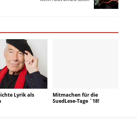
eichte Lyrik als
Mitmachen für die
n
SuedLese-Tage ´18!
pressum