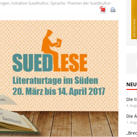
ungen
,
Initiative SuedKultur
,
Sprache
,
Themen der SuedKultur-
NEU
Die l
4. Aug
Die Ä
1. Aug
„Bre