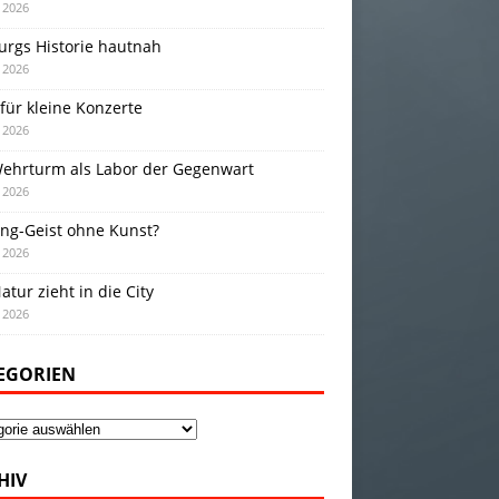
i 2026
urgs Historie hautnah
i 2026
für kleine Konzerte
i 2026
Wehrturm als Labor der Gegenwart
i 2026
ing-Geist ohne Kunst?
i 2026
atur zieht in die City
i 2026
EGORIEN
gorien
HIV