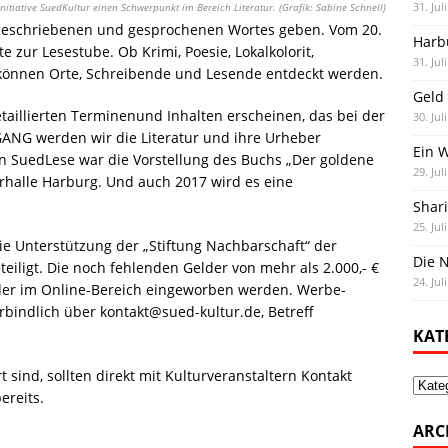
31. Jul
Initiative SuedKultur einen Schwerpunkt im Bereich Literatur. (Grafik: Sabine Schnell)
s geschriebenen und gesprochenen Wortes geben. Vom 20.
Harb
e zur Lesestube. Ob Krimi, Poesie, Lokalkolorit,
31. Jul
önnen Orte, Schreibende und Lesende entdeckt werden.
Geld 
aillierten Terminenund Inhalten erscheinen, das bei der
30. Jul
FGANG werden wir die Literatur und ihre Urheber
Ein 
en SuedLese war die Vorstellung des Buchs „Der goldene
29. Jul
rhalle Harburg. Und auch 2017 wird es eine
Shar
25. Jul
ie Unterstützung der „Stiftung Nachbarschaft“ der
Die N
iligt. Die noch fehlenden Gelder von mehr als 2.000,- €
24. Jul
der im Online-Bereich eingeworben werden. Werbe-
bindlich über kontakt@sued-kultur.de, Betreff
KAT
t sind, sollten direkt mit Kulturveranstaltern Kontakt
Kate
ereits.
ARC