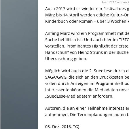
Auch 2017 setzt die 
Auch 2017 wird es wieder ein Festival de
März bis 14. April werden etliche Kultur-Ort
Kinderbuch oder Roman – über 3 Wochen k
Anfang März wird ein Programmheft mit det
Suche behilflich ist. Und auch hier im TIE
vorstellen. Prominentes Highlight der erst
Handschuh“ von Heinz Strunk in der Büche
Überraschung geben.
Möglich wird auch die 2. SuedLese durch d
SAGA/GWG, die sich an den Druckkosten bete
sollen durch Anzeigen im Programmheft o
Interessentenkönnen die Mediadaten unver
„SuedLese-Mediadaten“ anfordern.
Autoren, die an einer Teilnahme interessier
aufnehmen. Die Terminplanungen laufen b
08. Dez. 2016, TG)