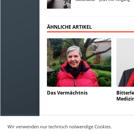
k
o
d
i
d
n
y
o
I
n
o
k
n
k
n
ÄHNLICHE ARTIKEL
Das Vermächtnis
Bitterl
Medizi
Copyright © 2026 Südkultur - Tiefgang. |
Login
|
Im
Wir verwenden nur technisch notwendige Cookies.