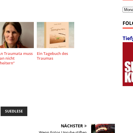
Archi
FOL
Tie
An Traumata muss
Ein Tagebuch des
an nicht
Traumas
heitern“
SUEDLESE
NÄCHSTER
Wenn Fotos Unruhe stiften