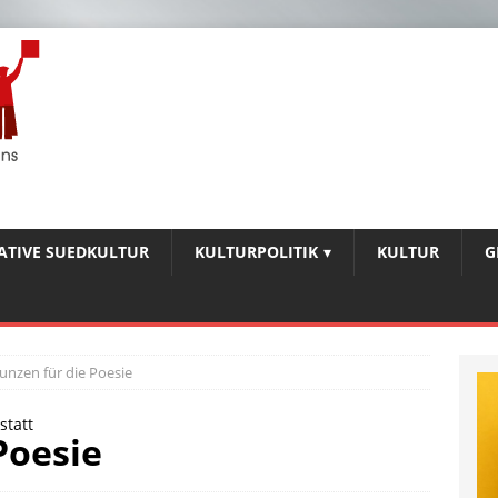
IATIVE SUEDKULTUR
KULTURPOLITIK
KULTUR
G
unzen für die Poesie
statt
Poesie