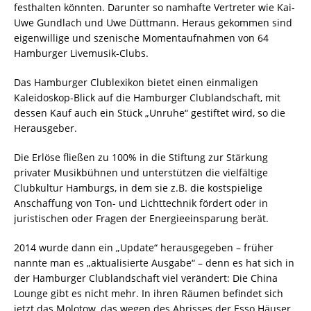
festhalten könnten. Darunter so namhafte Vertreter wie Kai-
Uwe Gundlach und Uwe Düttmann. Heraus gekommen sind
eigenwillige und szenische Momentaufnahmen von 64
Hamburger Livemusik-Clubs.
Das Hamburger Clublexikon bietet einen einmaligen
Kaleidoskop-Blick auf die Hamburger Clublandschaft, mit
dessen Kauf auch ein Stück „Unruhe“ gestiftet wird, so die
Herausgeber.
Die Erlöse fließen zu 100% in die Stiftung zur Stärkung
privater Musikbühnen und unterstützen die vielfältige
Clubkultur Hamburgs, in dem sie z.B. die kostspielige
Anschaffung von Ton- und Lichttechnik fördert oder in
juristischen oder Fragen der Energieeinsparung berät.
2014 wurde dann ein „Update“ herausgegeben – früher
nannte man es „aktualisierte Ausgabe“ – denn es hat sich in
der Hamburger Clublandschaft viel verändert: Die China
Lounge gibt es nicht mehr. In ihren Räumen befindet sich
jetzt das Molotow, das wegen des Abrisses der Esso Häuser