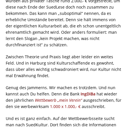
wurden aus privater Tasche rund 2.000,- € vorgestreckt, um
diese nach Ende der SuedLese doch noch zusammen zu
bekommen. Das kann man „suboptimal“ nennen, da es
erhebliche Umstände bereitet. Denn sie hält immens von
der eigentlichen Kulturarbeit ab, die eh schon unentgeltlich
ehrenamtlich gemacht wird. Oder anders formuliert: man
lernt den Slogan „kein Projekt machen, was nicht
durchfinanziert ist“ zu schätzen.
Zwischen Theorie und Praxis liegt aber leider ein weites
Feld. Und in Harburg sind Kulturschaffende es gewohnt,
dass über alles wichtig schwadroniert wird, nur Kultur nicht
mal Erwähnung findet.
Genug des Jammerns. Wir machen es trotzdem. Und nun
kannst auch Du helfen. Denn die Bank
IngDiBa
hat wieder
den jährlichen
Wettbewerb „mein Verein“
ausgeschrieben, für
den sie werbewirksam
1.000 x 1.000,- €
ausschreibt.
Und es ist ganz einfach. Auf der Wettbewerbsseite sucht
man nach SuedKultur. Dort finden sich die Informationen