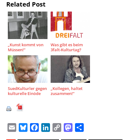
Related Post
„Kunst kommt von
Was gibt es beim
Müssen!“
3falt-Kulturtag?
SuedKulturler gegen
„Kollegen, haltet
kulturelle Einöde
zusammen!“
E
B
F
L
C
M
T
m
l
a
i
o
a
e