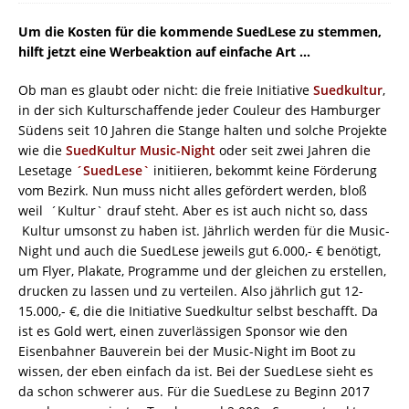
Um die Kosten für die kommende SuedLese zu stemmen,
hilft jetzt eine Werbeaktion auf einfache Art …
Ob man es glaubt oder nicht: die freie Initiative
Suedkultur
,
in der sich Kulturschaffende jeder Couleur des Hamburger
Südens seit 10 Jahren die Stange halten und solche Projekte
wie die
SuedKultur Music-Night
oder seit zwei Jahren die
Lesetage
´SuedLese`
initiieren, bekommt keine Förderung
vom Bezirk. Nun muss nicht alles gefördert werden, bloß
weil ´Kultur` drauf steht. Aber es ist auch nicht so, dass
Kultur umsonst zu haben ist. Jährlich werden für die Music-
Night und auch die SuedLese jeweils gut 6.000,- € benötigt,
um Flyer, Plakate, Programme und der gleichen zu erstellen,
drucken zu lassen und zu verteilen. Also jährlich gut 12-
15.000,- €, die die Initiative Suedkultur selbst beschafft. Da
ist es Gold wert, einen zuverlässigen Sponsor wie den
Eisenbahner Bauverein bei der Music-Night im Boot zu
wissen, der eben einfach da ist. Bei der SuedLese sieht es
da schon schwerer aus. Für die SuedLese zu Beginn 2017