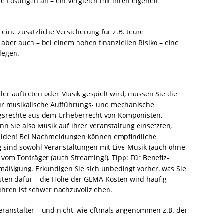
he Lösungen an – ein Vergleich mit ihren eigenen
 eine zusätzliche Versicherung für z.B. teure
aber auch – bei einem hohen finanziellen Risiko – eine
legen.
er auftreten oder Musik gespielt wird, müssen Sie die
für musikalische Aufführungs- und mechanische
ngsrechte aus dem Urheberrecht von Komponisten,
n Sie also Musik auf ihrer Veranstaltung einsetzten,
melden! Bei Nachmeldungen können empfindliche
g
sind sowohl Veranstaltungen mit Live-Musik (auch ohne
 vom Tonträger (auch Streaming!). Tipp: Für Benefiz-
mäßigung. Erkundigen Sie sich unbedingt vorher, was Sie
ten dafür – die Höhe der GEMA-Kosten wird häufig
hren ist schwer nachzuvollziehen.
eranstalter – und nicht, wie oftmals angenommen z.B. der