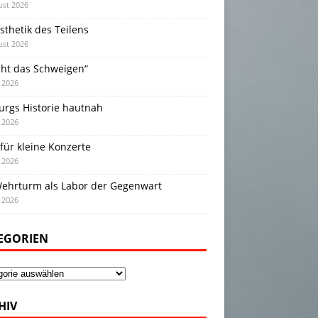
ust 2026
sthetik des Teilens
ust 2026
cht das Schweigen“
i 2026
urgs Historie hautnah
i 2026
für kleine Konzerte
i 2026
Wehrturm als Labor der Gegenwart
i 2026
EGORIEN
gorien
HIV