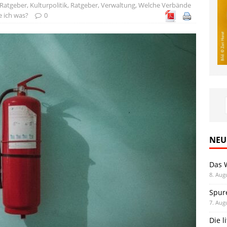
 Ratgeber
,
Kulturpolitik
,
Ratgeber
,
Verwaltung
,
Welche Verbände
 ich was?
0
NEU
Das 
8. Aug
Spur
7. Aug
Die l