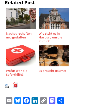
Related Post
Nachbarschaften
Wie steht es in
neu gestalten
Harburg um die
Kultur?
Wofür war die
Es braucht Räume!
Soforthilfe?!
E
B
F
L
C
M
T