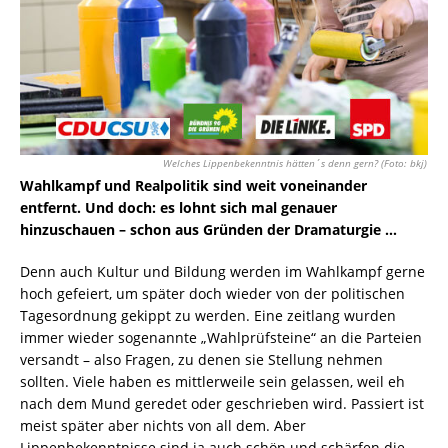
Welches Lippenbekenntnis hätten´s denn gern? (Foto: bkj)
Wahlkampf und Realpolitik sind weit voneinander
entfernt. Und doch: es lohnt sich mal genauer
hinzuschauen – schon aus Gründen der Dramaturgie …
Denn auch Kultur und Bildung werden im Wahlkampf gerne
hoch gefeiert, um später doch wieder von der politischen
Tagesordnung gekippt zu werden. Eine zeitlang wurden
immer wieder sogenannte „Wahlprüfsteine“ an die Parteien
versandt – also Fragen, zu denen sie Stellung nehmen
sollten. Viele haben es mittlerweile sein gelassen, weil eh
nach dem Mund geredet oder geschrieben wird. Passiert ist
meist später aber nichts von all dem. Aber
Lippenbekenntnisse sind ja auch schön und schärfen die