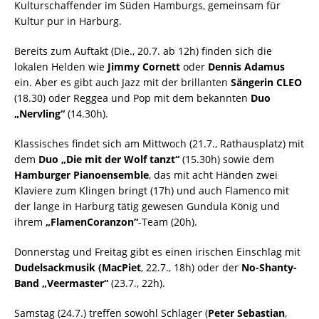
Kulturschaffender im Süden Hamburgs, gemeinsam für
Kultur pur in Harburg.
Bereits zum Auftakt (Die., 20.7. ab 12h) finden sich die
lokalen Helden wie
Jimmy Cornett
oder
Dennis Adamus
ein. Aber es gibt auch Jazz mit der brillanten
Sängerin CLEO
(18.30) oder Reggea und Pop mit dem bekannten
Duo
„Nervling“
(14.30h).
Klassisches findet sich am Mittwoch (21.7., Rathausplatz) mit
dem
Duo „Die mit der Wolf tanzt“
(15.30h) sowie dem
Hamburger Pianoensemble
, das mit acht Händen zwei
Klaviere zum Klingen bringt (17h) und auch Flamenco mit
der lange in Harburg tätig gewesen Gundula König und
ihrem
„FlamenCoranzon“
-Team (20h).
Donnerstag und Freitag gibt es einen irischen Einschlag mit
Dudelsackmusik (MacPiet
, 22.7., 18h) oder der
No-Shanty-
Band „Veermaster“
(23.7., 22h).
Samstag (24.7.) treffen sowohl Schlager (
Peter Sebastian
,