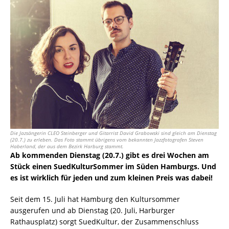
Die Jazsängerin CLEO Steinberger und Gitarrist David Grabowski sind gleich am Dienstag
(20.7.) zu erleben. Das Foto stammt übrigens vom bekannten Jazzfotografen Steven
Haberland, der aus dem Bezirk Harburg stammt.
Ab kommenden Dienstag (20.7.) gibt es drei Wochen am
Stück einen SuedKulturSommer im Süden Hamburgs. Und
es ist wirklich für jeden und zum kleinen Preis was dabei!
Seit dem 15. Juli hat Hamburg den Kultursommer
ausgerufen und ab Dienstag (20. Juli, Harburger
Rathausplatz) sorgt SuedKultur, der Zusammenschluss