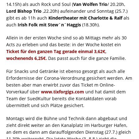
14.15h) als auch Rock und Soul (
Van Wolfen Trio
/ 20.20h,
Lord Bishop Trio
,22.20h) aufeinander und Sonntag (25.7.)
gibt es ab 11h auch
Kindertheater mit Charlotte & Ralf
als
auch
Irish Folk mit Stew´n´Haggis
(18.30h).
Allein in der ersten Woche sind so ab Mittags mehr als 30
Acts zu erleben und das beste: in der Woche kostet ein
Ticket für den ganzen Tag gerade einmal 3,62€,
wochenends 6,25€.
Das passt auch für die ganze Familie.
Für Snacks und Getränke ist ebenso gesorgt als auch alle
Erfordernisse der Corona-Verordnung gesichert werden. Am
besten aber man erwirbt zuvor das Ticket m Online-
Vorverkauf über
www.tixforgigs.com
und hat damit dem
Team der SuedKultur bereits die Kontaktdaten vorab
übermittelt und sich Plätze gesichert.
Montags wird die Bühne und Technik dann abgebaut und
zieht direkt weiter an den Kanalplatz im Harburger Hafen,
an dem es dann am darauffolgenden Dienstag (27.7.) gleich
11.30h weitergeht. Die letzte Woche (3.-8.8.) zieht die