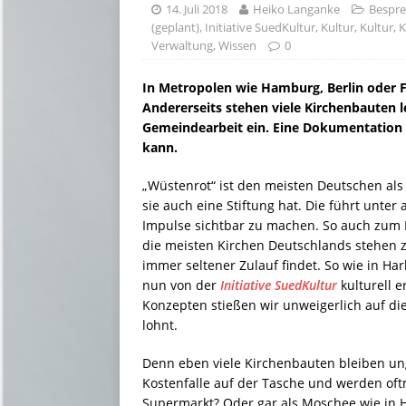
14. Juli 2018
Heiko Langanke
Bespr
(geplant)
,
Initiative SuedKultur
,
Kultur
,
Kultur
,
K
Verwaltung
,
Wissen
0
In Metropolen wie Hamburg, Berlin oder F
Andererseits stehen viele Kirchenbauten l
Gemeindearbeit ein. Eine Dokumentation z
kann.
„Wüstenrot“ ist den meisten Deutschen als
sie auch eine Stiftung hat. Die führt un
Impulse sichtbar zu machen. So auch zum
die meisten Kirchen Deutschlands stehen z
immer seltener Zulauf findet. So wie in Har
nun von der
Initiative SuedKultur
kulturell 
Konzepten stießen wir unweigerlich auf di
lohnt.
Denn eben viele Kirchenbauten bleiben ung
Kostenfalle auf der Tasche und werden oftm
Supermarkt? Oder gar als Moschee wie in H