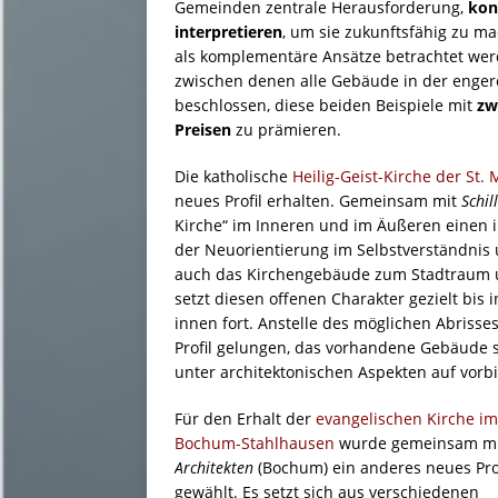
Gemeinden zentrale Herausforderung,
kon
interpretieren
, um sie zukunftsfähig zu m
als komplementäre Ansätze betrachtet wer
zwischen denen alle Gebäude in der engere
beschlossen, diese beiden Beispiele mit
zwe
Preisen
zu prämieren.
Die katholische
Heilig-Geist-Kirche der St
neues Profil erhalten. Gemeinsam mit
Schil
Kirche“ im Inneren und im Äußeren einen 
der Neuorientierung im Selbstverständnis 
auch das Kirchengebäude zum Stadtraum u
setzt diesen offenen Charakter gezielt bis 
innen fort. Anstelle des möglichen Abrisse
Profil gelungen, das vorhandene Gebäude so
unter architektonischen Aspekten auf vorbi
Für den Erhalt der
evangelischen Kirche im 
Bochum-Stahlhausen
wurde gemeinsam m
Architekten
(Bochum) ein anderes neues Pro
gewählt. Es setzt sich aus verschiedenen