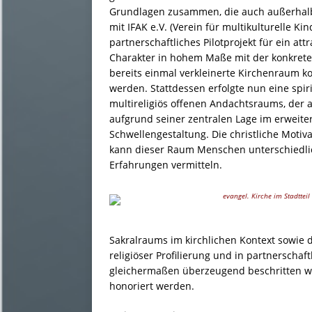
Grundlagen zusammen, die auch außerha
mit IFAK e.V. (Verein für multikulturelle Ki
partnerschaftliches Pilotprojekt für ein at
Charakter in hohem Maße mit der konkreten
bereits einmal verkleinerte Kirchenraum k
werden. Stattdessen erfolgte nun eine spiri
multireligiös offenen Andachtsraums, der a
aufgrund seiner zentralen Lage im erweit
Schwellengestaltung. Die christliche Motiv
kann dieser Raum Menschen unterschiedliche
Erfahrungen vermitteln.
evangel. Kirche im Stadttei
Sakralraums im kirchlichen Kontext sowie 
religiöser Profilierung und in partnerschaft
gleichermaßen überzeugend beschritten wo
honoriert werden.