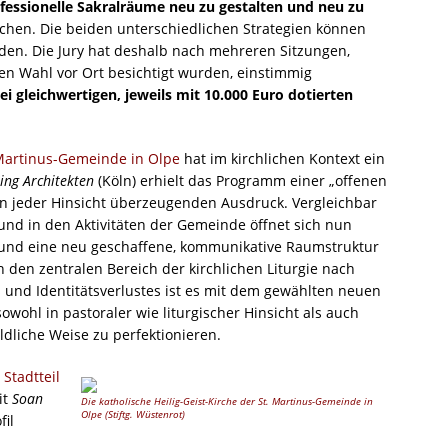
fessionelle Sakralräume neu zu gestalten und neu zu
achen. Die beiden unterschiedlichen Strategien können
den. Die Jury hat deshalb nach mehreren Sitzungen,
n Wahl vor Ort besichtigt wurden, einstimmig
i gleichwertigen, jeweils mit 10.000 Euro
dotierten
. Martinus-Gemeinde in Olpe
hat im kirchlichen Kontext ein
ling Architekten
(Köln) erhielt das Programm einer „offenen
in jeder Hinsicht überzeugenden Ausdruck. Vergleichbar
und in den Aktivitäten der Gemeinde öffnet sich nun
nd eine neu geschaffene, kommunikative Raumstruktur
in den zentralen Bereich der kirchlichen Liturgie nach
s und Identitätsverlustes ist es mit dem gewählten neuen
wohl in pastoraler wie liturgischer Hinsicht als auch
ldliche Weise zu perfektionieren.
Stadtteil
it
Soan
Die katholische Heilig-Geist-Kirche der St. Martinus-Gemeinde in
Olpe (Stiftg. Wüstenrot)
fil