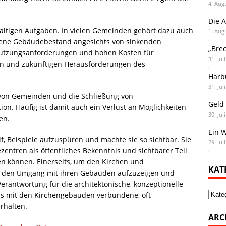
4. Aug
Die Ä
altigen Aufgaben. In vielen Gemeinden gehört dazu auch
1. Aug
eigene Gebäudebestand angesichts von sinkenden
„Bre
utzungsanforderungen und hohen Kosten für
31. Jul
len und zukünftigen Herausforderungen des
Harb
31. Jul
von Gemeinden und die Schließung von
Geld 
on. Häufig ist damit auch ein Verlust an Möglichkeiten
30. Jul
en.
Ein 
, Beispiele aufzuspüren und machte sie so sichtbar. Sie
29. Jul
ntren als öffentliches Bekenntnis und sichtbarer Teil
den können. Einerseits, um den Kirchen und
KAT
r den Umgang mit ihren Gebäuden aufzuzeigen und
Verantwortung für die architektonische, konzeptionelle
Kate
s mit den Kirchengebäuden verbundene, oft
rhalten.
ARC