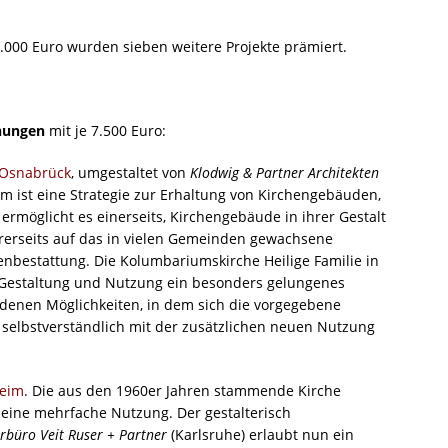
00 Euro wurden sieben weitere Projekte prämiert.
hnungen
mit je 7.500 Euro:
 Osnabrück
, umgestaltet von
Klodwig & Partner Architekten
 ist eine Strategie zur Erhaltung von Kirchengebäuden,
rmöglicht es einerseits, Kirchengebäude in ihrer Gestalt
rerseits auf das in vielen Gemeinden gewachsene
enbestattung. Die Kolumbariumskirche Heilige Familie in
n Gestaltung und Nutzung ein besonders gelungenes
undenen Möglichkeiten, in dem sich die vorgegebene
selbstverständlich mit der zusätzlichen neuen Nutzung
heim
. Die aus den 1960er Jahren stammende Kirche
 eine mehrfache Nutzung. Der gestalterisch
urbüro Veit Ruser + Partner
(Karlsruhe) erlaubt nun ein