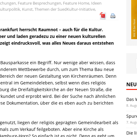
echungen
,
Feature Besprechungen
,
Feature Home
,
Ideen
ulturpolitik
,
Kunst
,
Themen der SuedKultur-Initiative
,
rankfurt herrscht Raumnot – auch für die Kultur.
eer und laden geradezu zu einer neuen kulturellen
eigt eindrucksvoll, was alles Neues daraus entstehen
 Bausparkasse ein Begriff. Nur wenige aber wissen, dass
ter anderem Wettbewerbe durch, um zum Thema Bau neue
 Bereich der neuen Gestaltung von Kirchenräumen. Denn
entral im Gemeindeleben, selbst wenn dies religiös
NEU
burg die Dreifaltigkeitskirche an der Neuen Straße, die
erkundet und erprobt wird. Bei der Suche nach ähnlichen
Das 
ese Dokumentation, über die es eben auch zu berichten
8. Aug
Spur
enutzt, liegen der religiös geprägten Gemeindearbeit als
7. Aug
als zum Verkauf feilgeboten. Aber eine Kirche als
Die l
amburg-Horn? So einfach ist es nicht. Denn es geht um