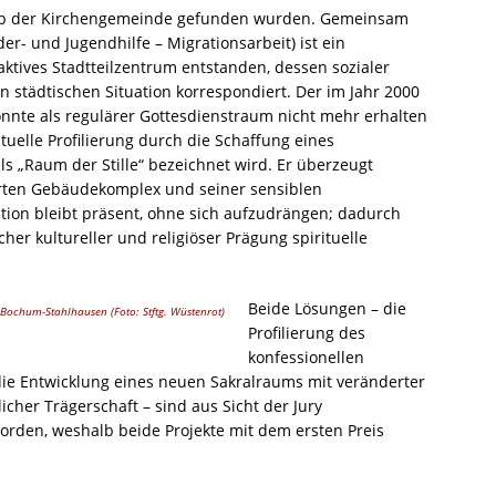
lb der Kirchengemeinde gefunden wurden. Gemeinsam
nder- und Jugendhilfe – Migrationsarbeit) ist ein
traktives Stadtteilzentrum entstanden, dessen sozialer
 städtischen Situation korrespondiert. Der im Jahr 2000
onnte als regulärer Gottesdienstraum nicht mehr erhalten
tuelle Profilierung durch die Schaffung eines
ls „Raum der Stille“ bezeichnet wird. Er überzeugt
erten Gebäudekomplex und seiner sensiblen
ation bleibt präsent, ohne sich aufzudrängen; dadurch
r kultureller und religiöser Prägung spirituelle
Beide Lösungen – die
l Bochum-Stahlhausen (Foto: Stftg. Wüstenrot)
Profilierung des
konfessionellen
die Entwicklung eines neuen Sakralraums mit veränderter
licher Trägerschaft – sind aus Sicht der Jury
rden, weshalb beide Projekte mit dem ersten Preis