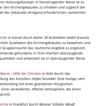
eres Nutzungskonzept. In hervorragender Weise ist es
ter des Kirchengebäudes zu erhalten und zugleich der
alt des Gebäudes dringend erforderlichen räumlichen
rche
in Kassel durch
Atelier 30 Architekten GmbH
(Kassel).
rischen Qualitäten des Kirchengebäudes zu bewahren und
ble Gruppenräume das räumliche Angebot zu ergänzen.
emeinde gefundene, in ihrer Klarheit überzeugende
ualitäten und entwickelt sie in überzeugender Weise
e
Maria – Hilfe der Christen
in Kehl durch das
irkung des Künstlers
Stefan Strumbel
. Eine mutige, sehr
 Verbindung mit einer geänderten liturgischen
u einer veränderten, offenen Atmosphäre, die einen
pricht.
irche
in Frankfurt durch
Meixner Schlüter Wendt