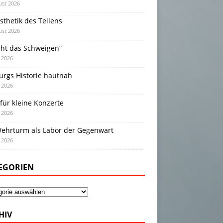
ust 2026
sthetik des Teilens
ust 2026
cht das Schweigen“
i 2026
urgs Historie hautnah
i 2026
für kleine Konzerte
i 2026
Wehrturm als Labor der Gegenwart
i 2026
EGORIEN
gorien
HIV