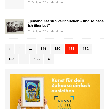
22. April 2017
admin
„Jemand hat sich verschrieben – und so habe
ich überlebt“
14. April 2017
admin
«
1
…
149
150
151
152
153
…
156
»