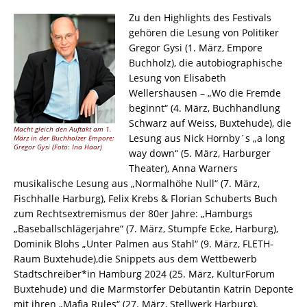
Zu den Highlights des Festivals
gehören die Lesung von Politiker
Gregor Gysi (1. März, Empore
Buchholz), die autobiographische
Lesung von Elisabeth
Wellershausen – „Wo die Fremde
beginnt“ (4. März, Buchhandlung
Schwarz auf Weiss, Buxtehude), die
Macht gleich den Auftakt am 1.
Lesung aus Nick Hornby´s „a long
März in der Buchholzer Empore:
Gregor Gysi (Foto: Ina Haar)
way down“ (5. März, Harburger
Theater), Anna Warners
musikalische Lesung aus „Normalhöhe Null“ (7. März,
Fischhalle Harburg), Felix Krebs & Florian Schuberts Buch
zum Rechtsextremismus der 80er Jahre: „Hamburgs
„Baseballschlägerjahre“ (7. März, Stumpfe Ecke, Harburg),
Dominik Blohs „Unter Palmen aus Stahl“ (9. März, FLETH-
Raum Buxtehude),die Snippets aus dem Wettbewerb
Stadtschreiber*in Hamburg 2024 (25. März, KulturForum
Buxtehude) und die Marmstorfer Debütantin Katrin Deponte
mit ihren „Mafia Rules“ (27. März, Stellwerk Harburg).