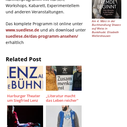
Workshops, Kabarett, Experimentellem
und anderen Veranstaltungen.
Am 4. März in der
Das komplete Programm ist online unter
Buchhandlung Shwarz
auf Weiss in
www.suedlese.de
und als download unter
Buxtehude: Elisabeth
suedlese.de/das-programm-ansehen/
Wellershausen
erhältlich
Related Post
Harburger Theater
„Literatur macht
um Siegfried Lenz
das Leben reicher“