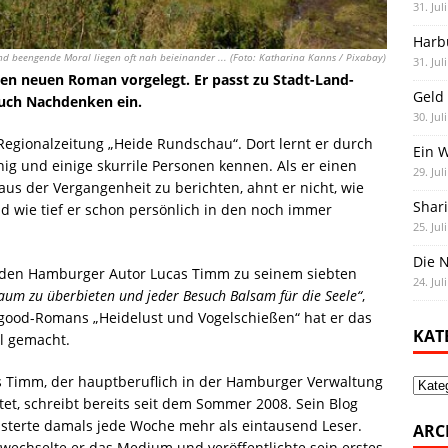
31. Jul
Harb
d beengende Moral liegen oft nah beieinander ... (Foto: Katharina Kanns / Pixabay)
31. Jul
en neuen Roman vorgelegt. Er passt zu Stadt-Land-
Geld 
uch Nachdenken ein.
30. Jul
 Regionalzeitung „Heide Rundschau“. Dort lernt er durch
Ein 
g und einige skurrile Personen kennen. Als er einen
29. Jul
aus der Vergangenheit zu berichten, ahnt er nicht, wie
Shar
d wie tief er schon persönlich in den noch immer
25. Jul
Die N
t den Hamburger Autor Lucas Timm zu seinem siebten
24. Jul
aum zu überbieten und jeder Besuch Balsam für die Seele“
,
elgood-Romans „Heidelust und Vogelschießen“ hat er das
KAT
l gemacht.
s Timm, der hauptberuflich in der Hamburger Verwaltung
Kate
tet, schreibt bereits seit dem Sommer 2008. Sein Blog
sterte damals jede Woche mehr als eintausend Leser.
ARC
wechselte er das Medium und veröffentlichte sein erstes