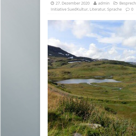
27. Dezember 2020
admin
Besprec
Initiative SuedKultur
,
Literatur
,
Sprache
0