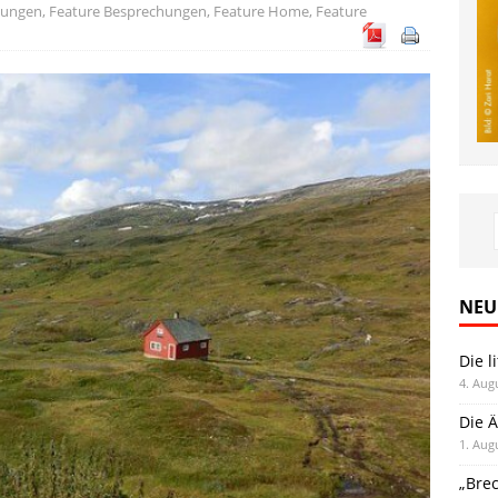
hungen
,
Feature Besprechungen
,
Feature Home
,
Feature
NEU
Die l
4. Aug
Die Ä
1. Aug
„Bre