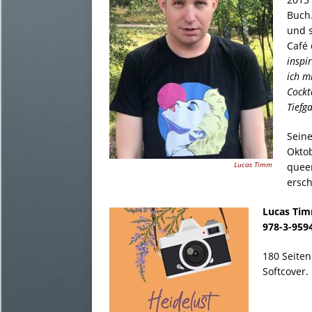
Buch.
und s
Café 
inspi
ich m
Cockt
Tiefg
Seine
Okto
Lucas Timm
quee
ersch
Lucas Tim
978-3-959
180 Seiten 
Softcover.