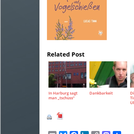
Related Post
In Harburg sagt
Dankbarkeit
D
man „tschüss“
T
Ü