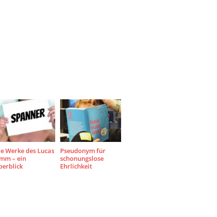
ie Werke des Lucas
Pseudonym für
imm – ein
schonungslose
berblick
Ehrlichkeit