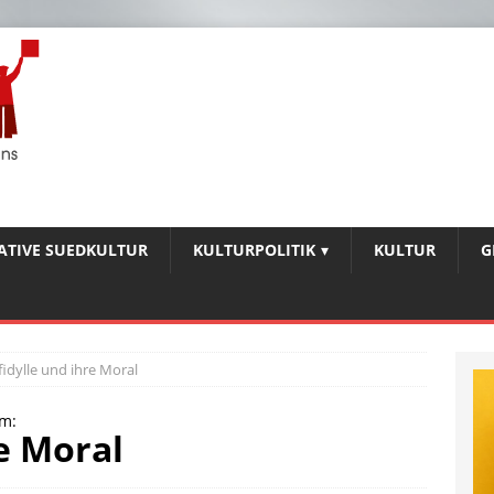
IATIVE SUEDKULTUR
KULTURPOLITIK
KULTUR
G
idylle und ihre Moral
m:
e Moral