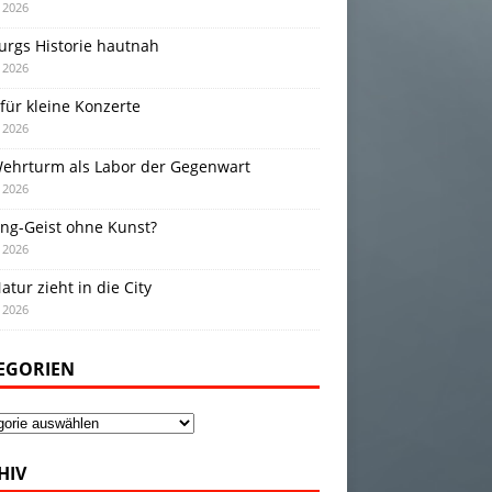
i 2026
urgs Historie hautnah
i 2026
für kleine Konzerte
i 2026
Wehrturm als Labor der Gegenwart
i 2026
ing-Geist ohne Kunst?
i 2026
atur zieht in die City
i 2026
EGORIEN
gorien
HIV