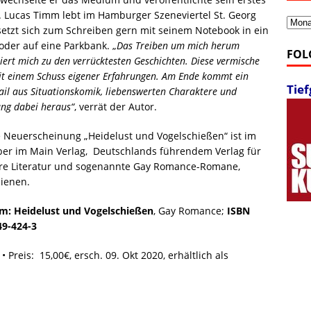
 Lucas Timm lebt im Hamburger Szeneviertel St. Georg
Archi
etzt sich zum Schreiben gern mit seinem Notebook in ein
oder auf eine Parkbank. „
Das Treiben um mich herum
FOL
riert mich zu den verrücktesten Geschichten. Diese vermische
it einem Schuss eigener Erfahrungen. Am Ende kommt ein
Tie
ail aus Situationskomik, liebenswerten Charaktere und
ang dabei heraus“
, verrät der Autor.
 Neuerscheinung „Heidelust und Vogelschießen“ ist im
ber im Main Verlag, Deutschlands führendem Verlag für
re Literatur und sogenannte Gay Romance-Romane,
ienen.
m: Heidelust und Vogelschießen
, Gay Romance;
ISBN
49-424-3
• Preis: 15,00€, ersch. 09. Okt 2020, erhältlich als