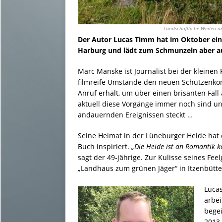
Landschaftliche Weiten un
Der Autor Lucas Timm hat im Oktober ein
Harburg und lädt zum Schmunzeln aber a
Marc Manske ist Journalist bei der kleinen
filmreife Umstände den neuen Schützenköni
Anruf erhält, um über einen brisanten Fall 
aktuell diese Vorgänge immer noch sind un
andauernden Ereignissen steckt …
Seine Heimat in der Lüneburger Heide ha
Buch inspiriert.
„Die Heide ist an Romantik k
sagt der 49-jährige. Zur Kulisse seines Fe
„Landhaus zum grünen Jäger“ in Itzenbütte
Luca
arbei
begei
2013 