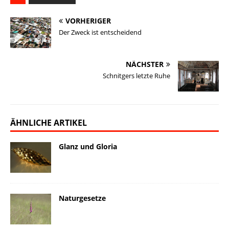
i
e
e
k
y
t
l
VORHERIGER
l
s
b
e
L
o
e
Der Zweck ist entscheidend
k
o
d
i
d
n
y
o
I
n
o
NÄCHSTER
k
n
k
n
Schnitgers letzte Ruhe
ÄHNLICHE ARTIKEL
Glanz und Gloria
Naturgesetze