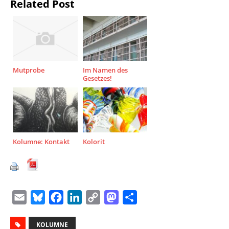
Related Post
Mutprobe
Im Namen des
Gesetzes!
Kolumne: Kontakt
Kolorit
E
B
F
L
C
M
T
m
l
a
i
o
a
e
a
KOLUMNE
u
c
n
p
s
i