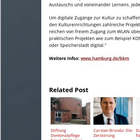
Austauschs und voneinander Lernens. Jederz
Um digitale Zugänge zur Kultur zu schaff
den Kultureinrichtungen zahlreiche Projek
reichen von freiem Zugang zum WLAN über D
praktischen Projekten wie zum Beispiel K
oder Speicherstadt digital.“
Weitere Infos:
www.hamburg.de/bkm
Related Post
Stiftung
Carsten Brosda: Die
D
Denkmalpflege
Zerstörung
F