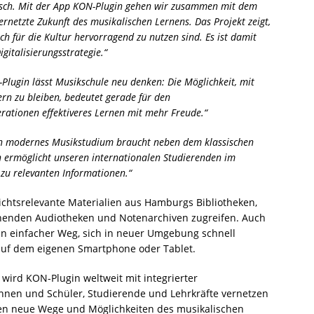
usch. Mit der App KON-Plugin gehen wir zusammen mit dem
netzte Zukunft des musikalischen Lernens. Das Projekt zeigt,
für die Kultur hervorragend zu nutzen sind. Es ist damit
gitalisierungsstrategie.“
Plugin lässt Musikschule neu denken: Die Möglichkeit, mit
rn zu bleiben, bedeutet gerade für den
rationen effektiveres Lernen mit mehr Freude.“
n modernes Musikstudium braucht neben dem klassischen
in ermöglicht unseren internationalen Studierenden im
u relevanten Informationen.“
ichtsrelevante Materialien aus Hamburgs Bibliotheken,
henden Audiotheken und Notenarchiven zugreifen. Auch
in einfacher Weg, sich in neuer Umgebung schnell
 auf dem eigenen Smartphone oder Tablet.
 wird KON-Plugin weltweit mit integrierter
nnen und Schüler, Studierende und Lehrkräfte vernetzen
ben neue Wege und Möglichkeiten des musikalischen