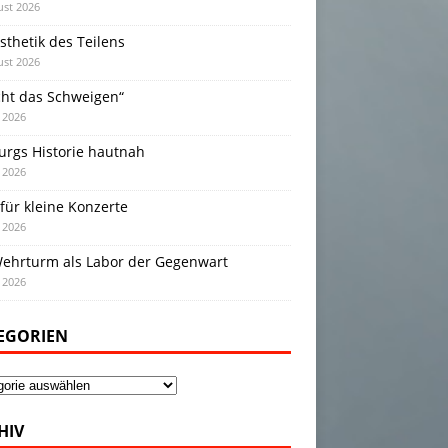
ust 2026
sthetik des Teilens
ust 2026
cht das Schweigen“
i 2026
urgs Historie hautnah
i 2026
für kleine Konzerte
i 2026
Wehrturm als Labor der Gegenwart
i 2026
EGORIEN
gorien
HIV