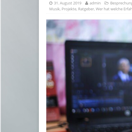
31. August 2019
admin
Besprechun
Musik
,
Projekte
,
Ratgeber
,
Wer hat welche Erfa