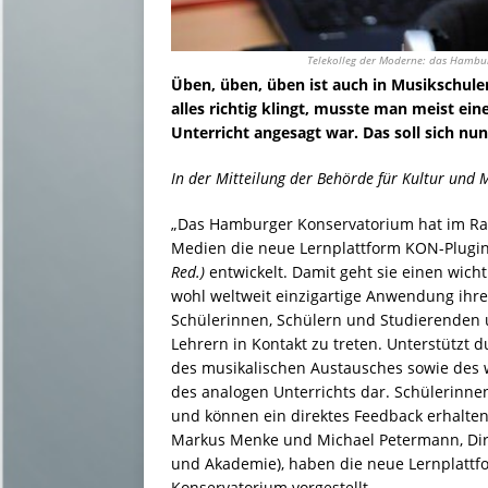
Telekolleg der Moderne: das Hamburg
Üben, üben, üben ist auch in Musikschule
alles richtig klingt, musste man meist e
Unterricht angesagt war. Das soll sich nun 
In der Mitteilung der Behörde für Kultur und 
„Das Hamburger Konservatorium hat im Rah
Medien die neue Lernplattform KON-Plugi
Red.)
entwickelt. Damit geht sie einen wichti
wohl weltweit einzigartige Anwendung ihre
Schülerinnen, Schülern und Studierenden 
Lehrern in Kontakt zu treten. Unterstützt
des musikalischen Austausches sowie des w
des analogen Unterrichts dar. Schülerinn
und können ein direktes Feedback erhalten
Markus Menke und Michael Petermann, Dir
und Akademie), haben die neue Lernplatt
Konservatorium vorgestellt.