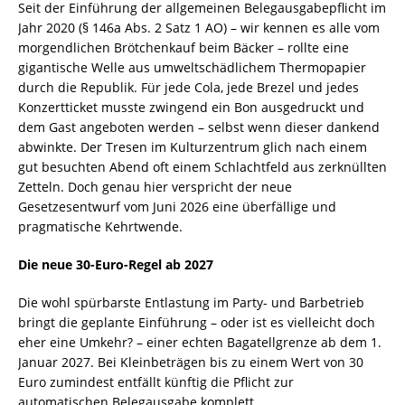
Seit der Einführung der allgemeinen Belegausgabepflicht im
Jahr 2020 (§ 146a Abs. 2 Satz 1 AO) – wir kennen es alle vom
morgendlichen Brötchenkauf beim Bäcker – rollte eine
gigantische Welle aus umweltschädlichem Thermopapier
durch die Republik. Für jede Cola, jede Brezel und jedes
Konzertticket musste zwingend ein Bon ausgedruckt und
dem Gast angeboten werden – selbst wenn dieser dankend
abwinkte. Der Tresen im Kulturzentrum glich nach einem
gut besuchten Abend oft einem Schlachtfeld aus zerknüllten
Zetteln. Doch genau hier verspricht der neue
Gesetzesentwurf vom Juni 2026 eine überfällige und
pragmatische Kehrtwende.
Die neue 30-Euro-Regel ab 2027
Die wohl spürbarste Entlastung im Party- und Barbetrieb
bringt die geplante Einführung – oder ist es vielleicht doch
eher eine Umkehr? – einer echten Bagatellgrenze ab dem 1.
Januar 2027. Bei Kleinbeträgen bis zu einem Wert von 30
Euro zumindest entfällt künftig die Pflicht zur
automatischen Belegausgabe komplett.