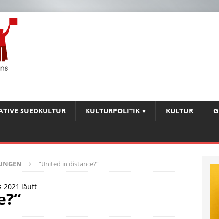
IATIVE SUEDKULTUR
KULTURPOLITIK
KULTUR
G
BUNGEN
“United in distance?“
 2021 läuft
e?“