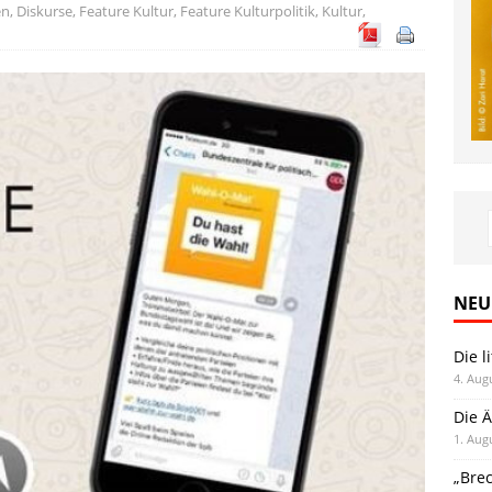
en
,
Diskurse
,
Feature Kultur
,
Feature Kulturpolitik
,
Kultur
,
NEU
Die l
4. Aug
Die Ä
1. Aug
„Bre