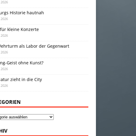
i 2026
urgs Historie hautnah
i 2026
für kleine Konzerte
i 2026
Wehrturm als Labor der Gegenwart
i 2026
ing-Geist ohne Kunst?
i 2026
atur zieht in die City
i 2026
EGORIEN
gorien
HIV