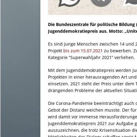
Die Bundeszentrale für politische Bildung
Jugenddemokratiepreis aus. Motto: „Unite
Es sind junge Menschen zwischen 14 und 2
Projekt
bis zum 15.07.2021
zu bewerben. Zu
Kategorie “Superwahljahr 2021” verliehen.
Mit dem Jugenddemokratiepreis werden jun
Projekten in einer herausragenden Art un
einsetzen. 2021 steht der Preis unter dem 
drängenden Probleme der aktuellen Situat
Die Corona-Pandemie beeinträchtigt auch
Gebot der Distanz weichen musste. Der für
wird damit vor immense Herausforderungen 
Jugenddemokratiepreis 2021 zur Aufgabe g
auszuzeichnen, die trotz Krisensituation 
Möglichkeiten des Dialogs schaffen sowi