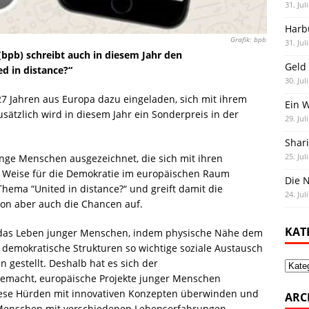
31. Jul
Harb
Grafik: bpb
31. Jul
 (bpb) schreibt auch in diesem Jahr den
Geld 
d in distance?“
30. Jul
7 Jahren aus Europa dazu eingeladen, sich mit ihrem
Ein 
sätzlich wird in diesem Jahr ein Sonderpreis in der
29. Jul
Shar
25. Jul
ge Menschen ausgezeichnet, die sich mit ihren
d Weise für die Demokratie im europäischen Raum
Die N
Thema “United in distance?“ und greift damit die
24. Jul
ion aber auch die Chancen auf.
KAT
 das Leben junger Menschen, indem physische Nähe dem
 demokratische Strukturen so wichtige soziale Austausch
gestellt. Deshalb hat es sich der
Kate
emacht, europäische Projekte junger Menschen
diese Hürden mit innovativen Konzepten überwinden und
ARC
e Menschen mit verschiedenen Lebenserfahrungen