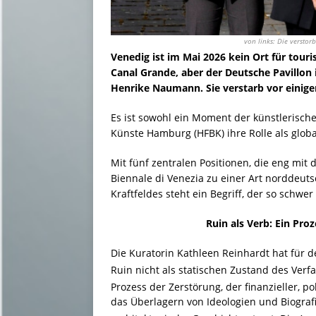
von links: Die versto
Venedig ist im Mai 2026 kein Ort für touri
Canal Grande, aber der Deutsche Pavillon 
Henrike Naumann. Sie verstarb vor einig
Es ist sowohl ein Moment der künstlerisch
Künste Hamburg (HFBK) ihre Rolle als globa
Mit fünf zentralen Positionen, die eng mit
Biennale di Venezia zu einer Art norddeuts
Kraftfeldes steht ein Begriff, der so schwe
Ruin als Verb: Ein Pro
Die Kuratorin Kathleen Reinhardt hat für 
Ruin nicht als statischen Zustand des Verfal
Prozess der Zerstörung, der finanzieller, p
das Überlagern von Ideologien und Biografi