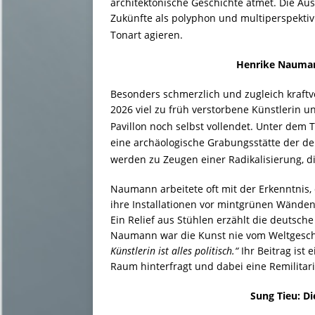
architektonische Geschichte atmet
. Die Au
Zukünfte als polyphon und multiperspektiv
Tonart agieren
.
Henrike Nauman
Besonders schmerzlich und zugleich kraftv
2026 viel zu früh verstorbene Künstlerin u
Pavillon noch selbst vollendet
. Unter dem T
eine archäologische Grabungsstätte der de
werden zu Zeugen einer Radikalisierung, di
Naumann arbeitete oft mit der Erkenntnis,
ihre Installationen vor mintgrünen Wänden 
Ein Relief aus Stühlen erzählt die deutsch
Naumann war die Kunst nie vom Weltgesche
Künstlerin ist alles politisch.“
Ihr Beitrag ist 
Raum hinterfragt und dabei eine Remilitaris
Sung Tieu: D