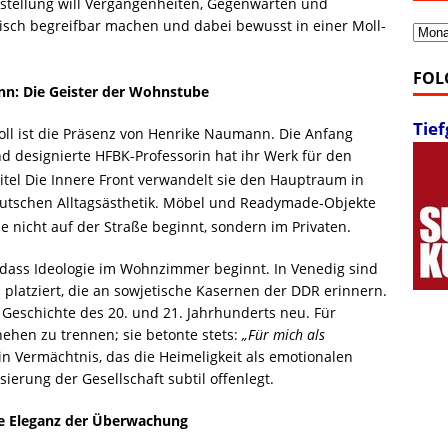
sstellung will Vergangenheiten, Gegenwarten und
isch begreifbar machen und dabei bewusst in einer Moll-
Archi
FOL
n: Die Geister der Wohnstube
Tie
oll ist die Präsenz von Henrike Naumann. Die Anfang
nd designierte HFBK-Professorin hat ihr Werk für den
itel Die Innere Front verwandelt sie den Hauptraum in
utschen Alltagsästhetik
. Möbel und Readymade-Objekte
e nicht auf der Straße beginnt, sondern im Privaten
.
 dass Ideologie im Wohnzimmer beginnt. In Venedig sind
platziert, die an sowjetische Kasernen der DDR erinnern.
e Geschichte des 20. und 21. Jahrhunderts neu. Für
hen zu trennen; sie betonte stets:
„Für mich als
ein Vermächtnis, das die Heimeligkeit als emotionalen
ierung der Gesellschaft subtil offenlegt.
ie Eleganz der Überwachung