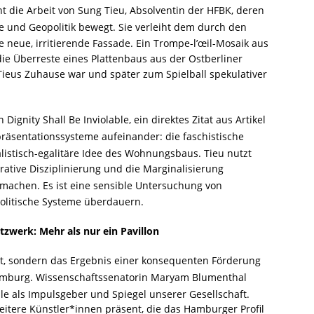
t die Arbeit von Sung Tieu, Absolventin der HFBK, deren
fie und Geopolitik bewegt
. Sie verleiht dem durch den
e neue, irritierende Fassade
. Ein Trompe-l’œil-Mosaik aus
ie Überreste eines Plattenbaus aus der Ostberliner
Tieus Zuhause war und später zum Spielball spekulativer
ignity Shall Be Inviolable, ein direktes Zitat aus Artikel
epräsentationssysteme aufeinander: die faschistische
alistisch-egalitäre Idee des Wohnungsbaus
. Tieu nutzt
rative Disziplinierung und die Marginalisierung
u machen
. Es ist eine sensible Untersuchung von
politische Systeme überdauern
.
zwerk: Mehr als nur ein Pavillon
ukt, sondern das Ergebnis einer konsequenten Förderung
amburg
. Wissenschaftssenatorin Maryam Blumenthal
lle als Impulsgeber und Spiegel unserer Gesellschaft
.
itere Künstler*innen präsent, die das Hamburger Profil