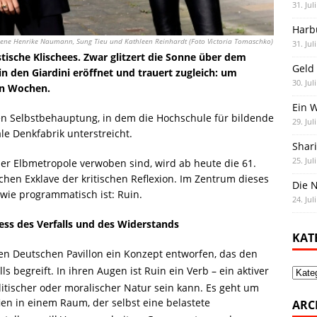
31. Jul
Harb
rbene Henrike Naumann, Sung Tieu und Kathleen Reinhardt (Foto Victoria Tomaschko)
31. Jul
stische Klischees. Zwar glitzert die Sonne über dem
Geld 
in den Giardini eröffnet und trauert zugleich: um
30. Jul
en Wochen.
Ein 
en Selbstbehauptung, in dem die Hochschule für bildende
29. Jul
le Denkfabrik unterstreicht.
Shar
25. Jul
 der Elbmetropole verwoben sind, wird ab heute die 61.
chen Exklave der kritischen Reflexion. Im Zentrum dieses
Die N
r wie programmatisch ist: Ruin.
24. Jul
zess des Verfalls und des Widerstands
KAT
den Deutschen Pavillon ein Konzept entworfen, das den
ls begreift
. In ihren Augen ist Ruin ein Verb – ein aktiver
Kate
olitischer oder moralischer Natur sein kann
. Es geht um
en in einem Raum, der selbst eine belastete
ARC