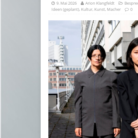
9. Mai 2026
Arion Klangfeldt
Bespre
Ideen (geplant)
,
Kultur
,
Kunst
,
Macher
0