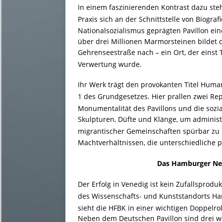
In einem faszinierenden Kontrast dazu steh
Praxis sich an der Schnittstelle von Biogra
Nationalsozialismus geprägten Pavillon ein
über drei Millionen Marmorsteinen bildet d
Gehrenseestraße nach – ein Ort, der einst 
Verwertung wurde
.
Ihr Werk trägt den provokanten Titel Human D
1 des Grundgesetzes
. Hier prallen zwei R
Monumentalität des Pavillons und die sozi
Skulpturen, Düfte und Klänge, um administ
migrantischer Gemeinschaften spürbar z
Machtverhältnissen, die unterschiedliche 
Das Hamburger Net
Der Erfolg in Venedig ist kein Zufallsprod
des Wissenschafts- und Kunststandorts H
sieht die HFBK in einer wichtigen Doppelro
Neben dem Deutschen Pavillon sind drei we