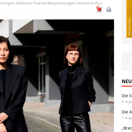
chungen
,
Diskurse
,
Feature Besprechungen
,
Feature Kultur
,
NEU
Die l
4. Aug
Die Ä
1. Aug
„Bre