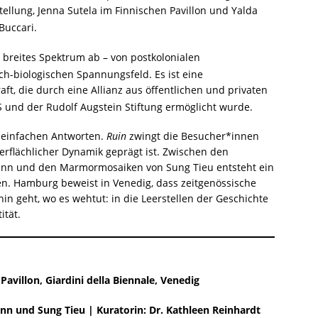
tellung, Jenna Sutela im Finnischen Pavillon und Yalda
 Buccari
.
 breites Spektrum ab – von postkolonialen
sch-biologischen Spannungsfeld
. Es ist eine
ft, die durch eine Allianz aus öffentlichen und privaten
 und der Rudolf Augstein Stiftung ermöglicht wurde
.
r einfachen Antworten.
Ruin
zwingt die Besucher*innen
berflächlicher Dynamik geprägt ist. Zwischen den
n und den Marmormosaiken von Sung Tieu entsteht ein
. Hamburg beweist in Venedig, dass zeitgenössische
in geht, wo es wehtut: in die Leerstellen der Geschichte
ität.
avillon, Giardini della Biennale, Venedig
nn und Sung Tieu | Kuratorin: Dr. Kathleen Reinhardt