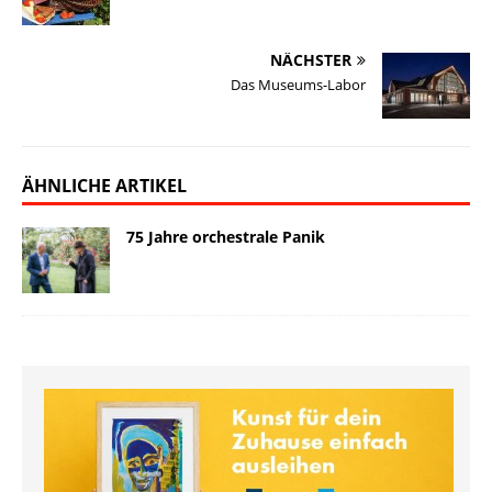
k
n
k
n
NÄCHSTER
Das Museums-Labor
ÄHNLICHE ARTIKEL
75 Jahre orchestrale Panik