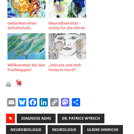
Gedanken eines
Neurodiversität –
Schlafschafs
nichts für die Ohren
Willkommen bei den
„Heirate und steh
Fischköppen!
hinterm Herd!“
E
B
F
L
C
M
T
m
l
a
i
o
a
e
a
DIAGNOSE ADHS
u
c
n
p
DR. PATRICE WYRSCH
s
i
i
e
e
k
y
t
l
NEUROBIOLOGIE
NEUROLOGIE
ULRIKE HINRICHS