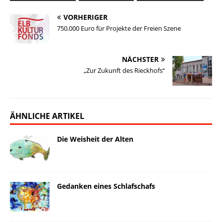
l
s
b
e
L
o
e
k
o
d
i
d
n
VORHERIGER
750.000 Euro für Projekte der Freien Szene
y
o
I
n
o
k
n
k
n
NÄCHSTER
„Zur Zukunft des Rieckhofs“
ÄHNLICHE ARTIKEL
Die Weisheit der Alten
Gedanken eines Schlafschafs