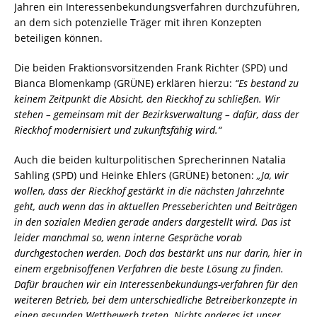
Jahren ein Interessenbekundungsverfahren durchzuführen,
an dem sich potenzielle Träger mit ihren Konzepten
beteiligen können.
Die beiden Fraktionsvorsitzenden Frank Richter (SPD) und
Bianca Blomenkamp (GRÜNE) erklären hierzu:
“Es bestand zu
keinem Zeitpunkt die Absicht, den Rieckhof zu schließen. Wir
stehen – gemeinsam mit der Bezirksverwaltung – dafür, dass der
Rieckhof modernisiert und zukunftsfähig wird.“
Auch die beiden kulturpolitischen Sprecherinnen Natalia
Sahling (SPD) und Heinke Ehlers (GRÜNE) betonen:
„Ja, wir
wollen, dass der Rieckhof gestärkt in die nächsten Jahrzehnte
geht, auch wenn das in aktuellen Presseberichten und Beiträgen
in den sozialen Medien gerade anders dargestellt wird. Das ist
leider manchmal so, wenn interne Gespräche vorab
durchgestochen werden. Doch das bestärkt uns nur darin, hier in
einem ergebnisoffenen Verfahren die beste Lösung zu finden.
Dafür brauchen wir ein Interessenbekundungs-verfahren für den
weiteren Betrieb, bei dem unterschiedliche Betreiberkonzepte in
einen gesunden Wettbewerb treten. Nichts anderes ist unser