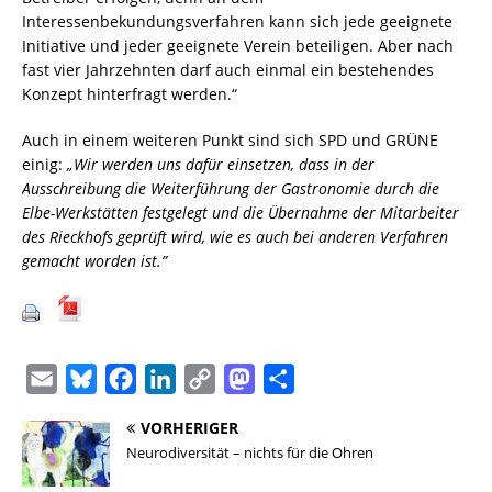
Interessenbekundungsverfahren kann sich jede geeignete
Initiative und jeder geeignete Verein beteiligen. Aber nach
fast vier Jahrzehnten darf auch einmal ein bestehendes
Konzept hinterfragt werden.“
Auch in einem weiteren Punkt sind sich SPD und GRÜNE
einig:
„Wir werden uns dafür einsetzen, dass in der
Ausschreibung die Weiterführung der Gastronomie durch die
Elbe-Werkstätten festgelegt und die Übernahme der Mitarbeiter
des Rieckhofs geprüft wird, wie es auch bei anderen Verfahren
gemacht worden ist.”
E
B
F
L
C
M
T
m
l
a
i
o
a
e
VORHERIGER
a
u
c
n
p
s
i
Neurodiversität – nichts für die Ohren
i
e
e
k
y
t
l