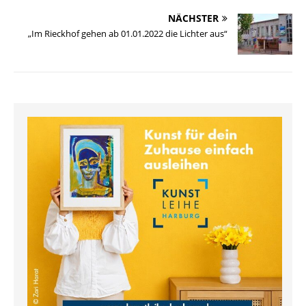
l
s
b
e
L
o
e
NÄCHSTER
k
o
d
i
d
n
„Im Rieckhof gehen ab 01.01.2022 die Lichter aus“
y
o
I
n
o
k
n
k
n