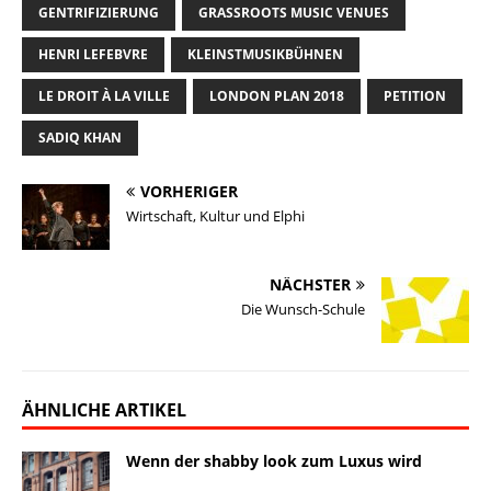
y
o
I
n
o
GENTRIFIZIERUNG
GRASSROOTS MUSIC VENUES
k
n
k
n
HENRI LEFEBVRE
KLEINSTMUSIKBÜHNEN
LE DROIT À LA VILLE
LONDON PLAN 2018
PETITION
SADIQ KHAN
VORHERIGER
Wirtschaft, Kultur und Elphi
NÄCHSTER
Die Wunsch-Schule
ÄHNLICHE ARTIKEL
Wenn der shabby look zum Luxus wird