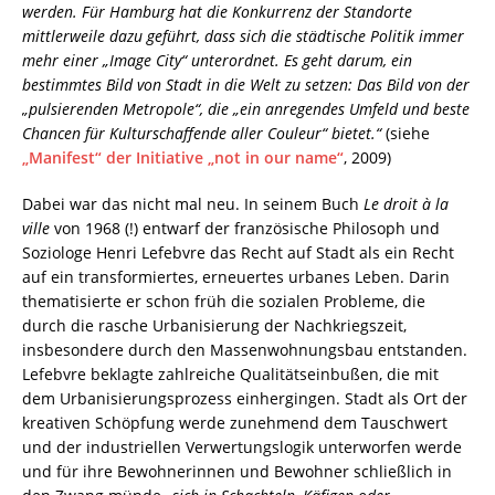
werden. Für Hamburg hat die Konkurrenz der Standorte
mittlerweile dazu geführt, dass sich die städtische Politik immer
mehr einer „Image City“ unterordnet. Es geht darum, ein
bestimmtes Bild von Stadt in die Welt zu setzen: Das Bild von der
„pulsierenden Metropole“, die „ein anregendes Umfeld und beste
Chancen für Kulturschaffende aller Couleur“ bietet.“
(siehe
„Manifest“ der Initiative „not in our name“
, 2009)
Dabei war das nicht mal neu. In seinem Buch
Le droit à la
ville
von 1968 (!) entwarf der französische Philosoph und
Soziologe Henri Lefebvre das Recht auf Stadt als ein Recht
auf ein transformiertes, erneuertes urbanes Leben. Darin
thematisierte er schon früh die sozialen Probleme, die
durch die rasche Urbanisierung der Nachkriegszeit,
insbesondere durch den Massenwohnungsbau entstanden.
Lefebvre beklagte zahlreiche Qualitätseinbußen, die mit
dem Urbanisierungsprozess einhergingen. Stadt als Ort der
kreativen Schöpfung werde zunehmend dem Tauschwert
und der industriellen Verwertungslogik unterworfen werde
und für ihre Bewohnerinnen und Bewohner schließlich in