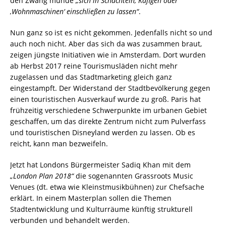
den Zwang münde
„sich in Schachteln, Käfigen oder
,Wohnmaschinen‘ einschließen zu lassen“
.
Nun ganz so ist es nicht gekommen. Jedenfalls nicht so und
auch noch nicht. Aber das sich da was zusammen braut,
zeigen jüngste Initiativen wie in Amsterdam. Dort wurden
ab Herbst 2017 reine Tourismusläden nicht mehr
zugelassen und das Stadtmarketing gleich ganz
eingestampft. Der Widerstand der Stadtbevölkerung gegen
einen touristischen Ausverkauf wurde zu groß. Paris hat
frühzeitig verschiedene Schwerpunkte im urbanen Gebiet
geschaffen, um das direkte Zentrum nicht zum Pulverfass
und touristischen Disneyland werden zu lassen. Ob es
reicht, kann man bezweifeln.
Jetzt hat Londons Bürgermeister Sadiq Khan mit dem
„London Plan 2018“
die sogenannten Grassroots Music
Venues (dt. etwa wie Kleinstmusikbühnen) zur Chefsache
erklärt. In einem Masterplan sollen die Themen
Stadtentwicklung und Kulturräume künftig strukturell
verbunden und behandelt werden.