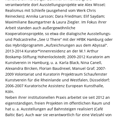
verantwortete dort Ausstellungsprojekte wie Alex Wissel;
Realismus mit Schleife (ausgehend vom Werk Chris
Reineckes); Annika Larsson; Dara Friedman; Elif Saydam;
Maximiliane Baumgartner & Laura Ziegler. Im Fokus ihrer
Arbeit standen auch außergewöhnliche
Kooperationsprojekte, so etwa die dialogische Ausstellungs-
und Podcastreihe „See U There“ mit der HFBK Hamburg oder
das Hybridprogramm „Aufzeichnungen aus dem Abyssal“.
2013-2014 Kurator*innenresidenz an der M.1 Arthur
Boskamp-Stiftung Hohenlockstedt; 2009-2012 Kuratorin am
Kunstverein in Hamburg, u. a. Karla Black, Nina Canell,
Alexandra Bircken, Florian Baudrexel, Manuel Graf; 2007-
2009 Volontariat und Kuratorin Projektraum Schaufenster
Kunstverein für die Rheinlande und Westfalen, Düsseldorf;
2006-2007 Kuratorische Assistenz European Kunsthalle,
Köln.
Neben ihrer institutionellen Praxis arbeitet sie seit 2012 an
eigenständigen, freien Projekten im öffentlichen Raum und
hat u. a. Ausstellungen auf Bahnsteigen realisiert (Café
Baltic Bar). Auch war sie verantwortlich für eine Vielzahl von