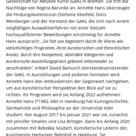
Gesellschaft für Aktuelle Kunst (GAK) in Bremen. Sie tritt die
Nachfolge von Regina Barunke an. Annette Hans überzeugte
die Findungskommission (Stefanie Kleefeld, Doris
Weinberger und der Vorstand der GAK), die sich nach einem
sorgfältigen Auswahlverfahren mit einer Vielzahl
hochqualifizierter Bewerbungen einstimmig für Annette
Hans aussprach:
„Sie hat uns begeistert durch ihr klares wie
vielschichtiges Programm, ihren kuratorischen und theoretischen
Ansatz, durch ihre Kompetenz, abstrakte Kategorien und
kuratorische Ausstellungspraxis gekonnt miteinander zu
verschränken“
, erklärt David Bartusch (Vorstandsvorsitzender
der GAK). In Ausstellungen und anderen Formaten wird
Annette Hans den Ambivalenzen der Gegenwart nachgehen,
um aus künstlerischer Perspektive den Blick auf sie zu
richten. Ihr Programm wird sie Anfang 2022 aufnehmen.
Annette Hans (*1982, lebt in Hamburg) hat Kunstgeschichte,
Germanistik und Philosophie an der Universität Köln
studiert. Von August 2017 bis Januar 2021 war sie, zunächst
mit Jennifer Smailes und Lisa Britzger, dann bis Anfang 2020
zusammen mit Rebekka Seubert, Künstlerische Leiterin des
Kunstverein Harburger Bahnhof in Hamburg. Sie