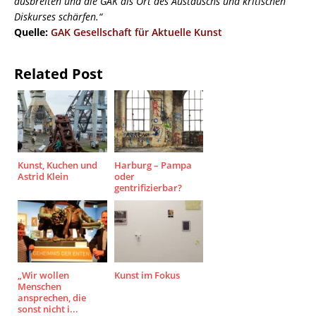
ausbreiten und die GAK als Ort des Austauschs und kritischen
Diskurses schärfen.“
Quelle:
GAK Gesellschaft für Aktuelle Kunst
Related Post
Kunst, Kuchen und
Harburg – Pampa
Astrid Klein
oder
gentrifizierbar?
„Wir wollen
Kunst im Fokus
Menschen
ansprechen, die
sonst nicht i...