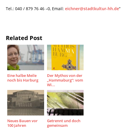
Tel.: 040 / 879 76 46 –0, Email:
eichner@stadtkultur-hh.de
“
Related Post
Eine halbe Meile
Der Mythos von der
noch bis Harburg
„Hammaburg“: vom
Wi...
Neues Bauen vor
Getrennt und doch
100 Jahren
gemeinsam