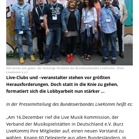
Hat seinen Job getan: der bisherige Vorstand des Bundesvebandes LiveKomm. (Foto:
Livekomm e.v:)
Live-Clubs und –veranstalter stehen vor größten
Herausforderungen. Doch statt in die Knie zu gehen,
formatiert sich die Lobbyarbeit nun stärker …
In der Pressemitteilung des Bundesverbandes LiveKomm heißt es:
„Am 16.Dezember rief die Live Musik Kommission, der
Verband der Musikspielstätten in Deutschland e.V. (kurz
LiveKomm) ihre Mitglieder auf, einen neuen Vorstand zu
wählen. Knapp 60 Delegierte aus allen Bundesländern, in