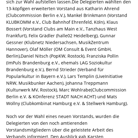
sich zur Wahl aufstellen lassen.Die Delegierten wählten den
13-köpfigen erweiterten Vorstand aus Katharin Ahrend
(Clubcommission Berlin e.V.), Mankel Brinkmann (Vorstand
KLUBKOMM e.V., Club Bahnhof Ehrenfeld, Köln), Klaus
Bossert (Vorstand Clubs am Main e.V., Tanzhaus West
Frankfurt), Felix Grädler (halle02 Heidelberg), Gunnar
Gessner (Klubnetz Niedersachsen, MusikZentrum
Hannover), Olaf Möller (OM Consult & Event GmbH,
Berlin),Daniel Nitsch (PopKW, Rostock), Franziska Pollin
(ImPuls Brandenburg e.V., ehemals LAG Soziokultur
Brandenburg e.V.), Bernd Strieder (Verband für
Popularkultur in Bayern e.V.), Lars Templin (LiveInitiative
NRW, Musikbunker Aachen), Johanna Treppmann
(Kulturwerk MV, Rostock), Marc Wohlrabe(Clubcommission
Berlin e.V. & KOnferenz STADT NACH ACHT) und Mats
Wollny (Clubkombinat Hamburg e.V. & Stellwerk Hamburg).
Noch vor der Wahl eines neuen Vorstands, wurden die
Delegierten von den noch amtierenden
Vorstandsmitgliedern über die geleistete Arbeit des
Verbands informiert. Den Ausblick gab Karsten