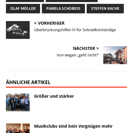
k
o
d
i
d
n
y
o
I
n
o
OLAF MÖLLER
PAMELA SCHOBESS
STEFFEN KACHE
k
n
k
n
VORHERIGER
Überbrückungshilfen III für Soloselbstständige
NÄCHSTER
Von wegen „geht nicht!“
ÄHNLICHE ARTIKEL
Größer und stärker
Musikclubs sind kein Vergnügen mehr