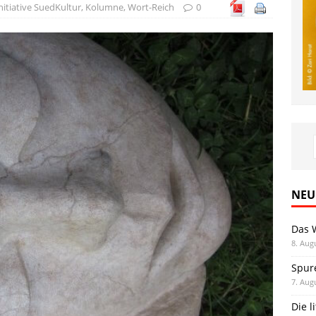
nitiative SuedKultur
,
Kolumne
,
Wort-Reich
0
NEU
Das 
8. Aug
Spur
7. Aug
Die l