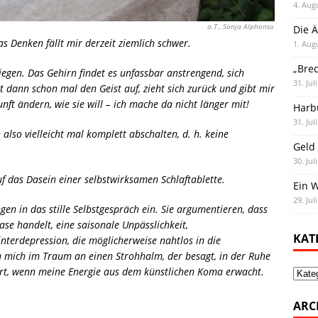
4. Aug
o.T., Sonja Alphonso
Die Ä
s Denken fällt mir derzeit ziemlich schwer.
1. Aug
„Bre
gen. Das Gehirn findet es unfassbar anstrengend, sich
31. Jul
t dann schon mal den Geist auf, zieht sich zurück und gibt mir
nft ändern, wie sie will – ich mache da nicht länger mit!
Harb
31. Jul
lso vielleicht mal komplett abschalten, d. h. keine
Geld 
30. Jul
uf das Dasein einer selbstwirksamen Schlaftablette.
Ein 
29. Jul
n in das stille Selbstgespräch ein. Sie argumentieren, dass
se handelt, eine saisonale Unpässlichkeit,
KAT
nterdepression, die möglicherweise nahtlos in die
mich im Traum an einen Strohhalm, der besagt, in der Ruhe
iert, wenn meine Energie aus dem künstlichen Koma erwacht.
Kate
ARC