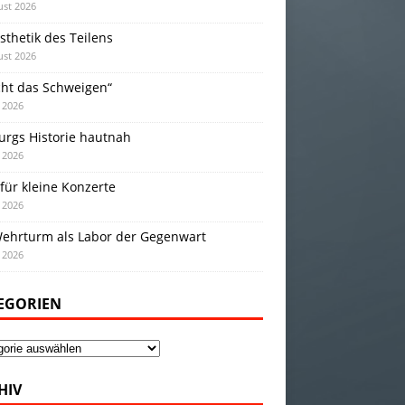
ust 2026
sthetik des Teilens
ust 2026
cht das Schweigen“
i 2026
urgs Historie hautnah
i 2026
für kleine Konzerte
i 2026
Wehrturm als Labor der Gegenwart
i 2026
EGORIEN
gorien
HIV